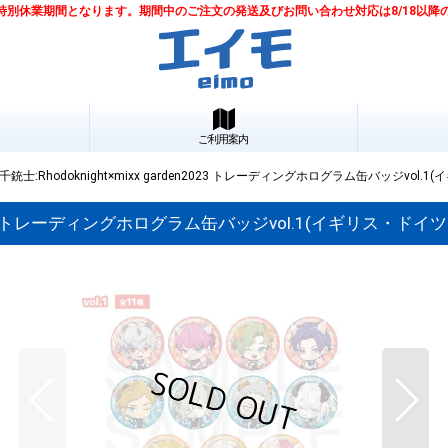
は夏季特別休業期間となります。期間中のご注文の発送及びお問い合わせ対応は8/18以
ご利用案内
士:Rhodoknight×mixx garden2023 トレーディングホログラム缶バッジvol
en2023 トレーディングホログラム缶バッジvol.1(イギリス・ド