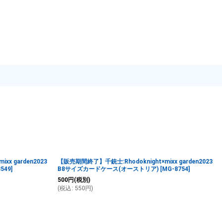
x garden2023
【販売期間終了】千銃士:Rhodoknight×mixx garden2023
549
]
B8サイズカードケース(オーストリア)
[
MG-8754
]
500
円
(税別)
(
税込
:
550
円
)