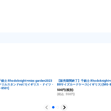
Rhodoknight×mixx garden2023
【販売期間終了】千銃士:Rhodoknight×mix
リルスタンドvol.1(イギリス・ドイツ・
B8サイズカードケース(イギリス)
[
MG-8
-8501
]
500
円
(税別)
(
税込
:
550
円
)