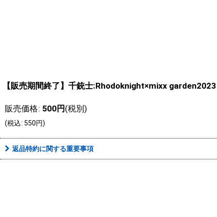
【販売期間終了】千銃士:Rhodoknight×mixx gard
販売価格
:
500
円
(税別)
(
税込
:
550
円
)
返品特約に関する重要事項