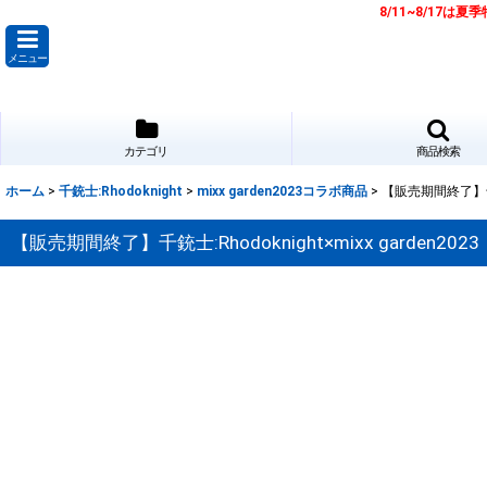
8/11~8/17
メニュー
カテゴリ
商品検索
ホーム
>
千銃士:Rhodoknight
>
mixx garden2023コラボ商品
>
【販売期間終了】千銃
【販売期間終了】千銃士:Rhodoknight×mixx gard