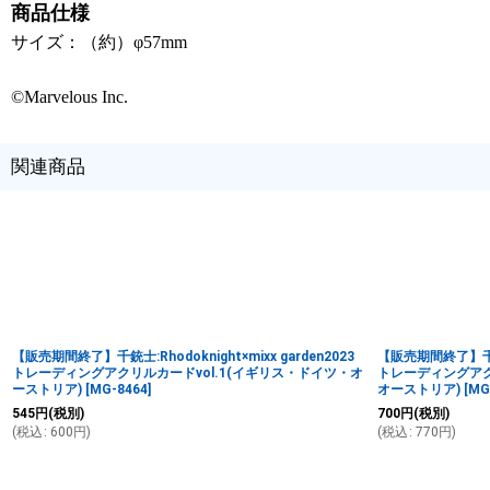
商品仕様
サイズ：（約）φ57mm
©Marvelous Inc.
関連商品
【販売期間終了】千銃士:Rhodoknight×mixx garden2023
【販売期間終了】千銃士:
トレーディングアクリルカードvol.1(イギリス・ドイツ・オ
トレーディングアク
ーストリア)
[
MG-8464
]
オーストリア)
[
MG
545
円
(税別)
700
円
(税別)
(
税込
:
600
円
)
(
税込
:
770
円
)