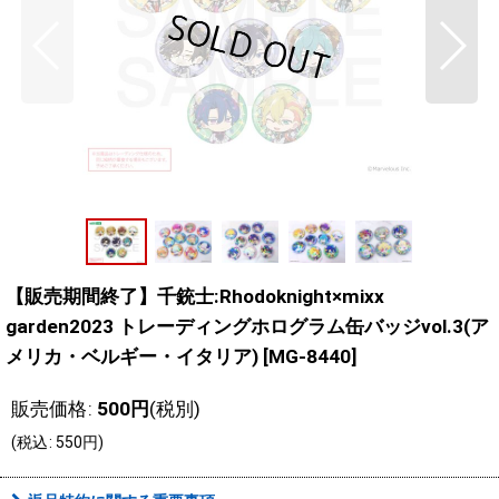
【販売期間終了】千銃士:Rhodoknight×mixx
garden2023 トレーディングホログラム缶バッジvol.3(ア
メリカ・ベルギー・イタリア)
[
MG-8440
]
販売価格
:
500
円
(税別)
(
税込
:
550
円
)