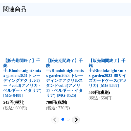
関連商品
【販売期間終了】千
【販売期間終了】千
【販売期間終了】千
銃
銃
銃
士:Rhodoknight×mix
士:Rhodoknight×mix
士:Rhodoknight×mix
x garden2023 トレー
x garden2023 トレー
x garden2023 B8サイ
ディングアクリルカ
ディングアクリルス
ズカードケース(アメ
ードvol.3(アメリカ・
タンドvol.3(アメリ
リカ)
[
MG-8587
]
ベルギー・イタリア)
カ・ベルギー・イタ
500
円
(税別)
[
MG-8488
]
リア)
[
MG-8525
]
(
税込
:
550
円
)
545
円
(税別)
700
円
(税別)
(
税込
:
600
円
)
(
税込
:
770
円
)