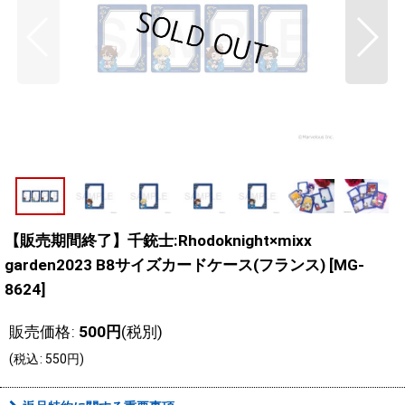
【販売期間終了】千銃士:Rhodoknight×mixx
garden2023 B8サイズカードケース(フランス)
[
MG-
8624
]
販売価格
:
500
円
(税別)
(
税込
:
550
円
)