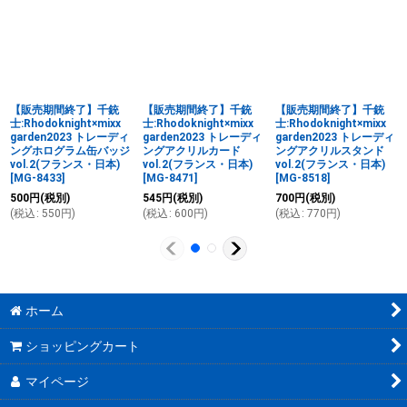
【販売期間終了】千銃
【販売期間終了】千銃
【販売期間終了】千銃
士:Rhodoknight×mixx
士:Rhodoknight×mixx
士:Rhodoknight×mixx
garden2023 トレーディ
garden2023 トレーディ
garden2023 トレーディ
ングホログラム缶バッジ
ングアクリルカード
ングアクリルスタンド
vol.2(フランス・日本)
vol.2(フランス・日本)
vol.2(フランス・日本)
[
MG-8433
]
[
MG-8471
]
[
MG-8518
]
500
円
(税別)
545
円
(税別)
700
円
(税別)
(
税込
:
550
円
)
(
税込
:
600
円
)
(
税込
:
770
円
)
ホーム
ショッピングカート
マイページ