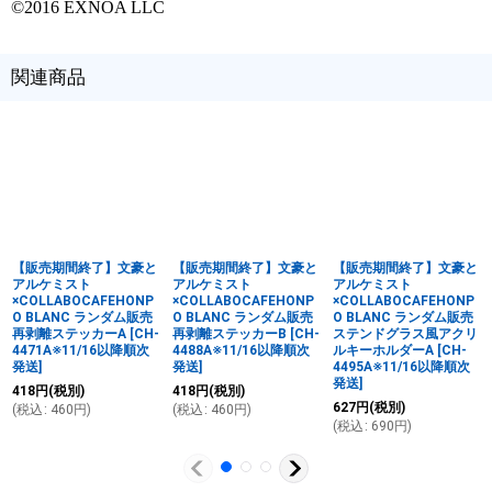
©2016 EXNOA LLC
関連商品
【販売期間終了】文豪と
【販売期間終了】文豪と
【販売期間終了】文豪と
アルケミスト
アルケミスト
アルケミスト
×COLLABOCAFEHONP
×COLLABOCAFEHONP
×COLLABOCAFEHONP
O BLANC ランダム販売
O BLANC ランダム販売
O BLANC ランダム販売
再剥離ステッカーA
[
CH-
再剥離ステッカーB
[
CH-
ステンドグラス風アクリ
4471A※11/16以降順次
4488A※11/16以降順次
ルキーホルダーA
[
CH-
発送
]
発送
]
4495A※11/16以降順次
発送
]
418
円
(税別)
418
円
(税別)
627
円
(税別)
(
税込
:
460
円
)
(
税込
:
460
円
)
(
税込
:
690
円
)