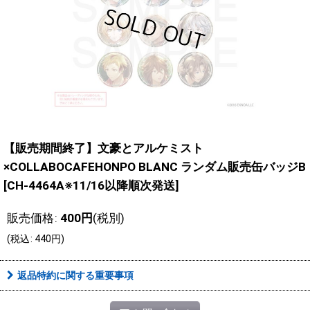
【販売期間終了】文豪とアルケミスト
×COLLABOCAFEHONPO BLANC ランダム販売缶バッジB
[
CH-4464A※11/16以降順次発送
]
販売価格
:
400
円
(税別)
(
税込
:
440
円
)
返品特約に関する重要事項