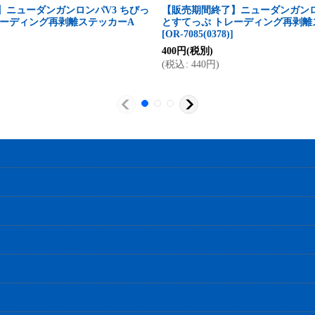
】ニューダンガンロンパV3 ちびっ
【販売期間終了】ニューダンガンロ
レーディング再剥離ステッカーA
とすてっぷ トレーディング再剥離
[
OR-7085(0378)
]
400
円
(税別)
(
税込
:
440
円
)