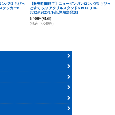
ンパV3 ちびっ
【販売期間終了】ニューダンガンロンパV3 ちびっ
ステッカーB
とすてっぷ アクリルスタンドA BOX
[
OR-
7092※2025/1/16以降順次発送
]
6,400
円
(税別)
(
税込
:
7,040
円
)