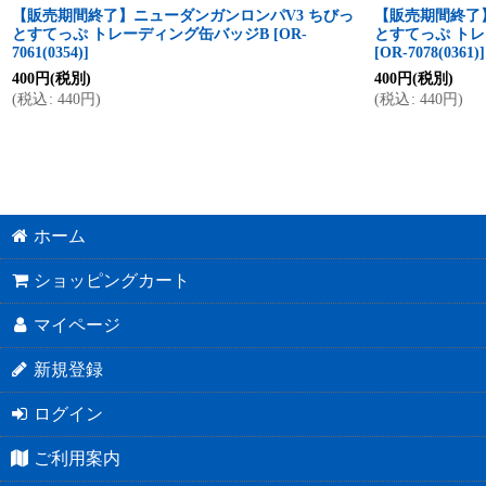
【販売期間終了】ニューダンガンロンパV3 ちびっ
【販売期間終了
とすてっぷ トレーディング缶バッジB
[
OR-
とすてっぷ ト
7061(0354)
]
[
OR-7078(0361)
]
400
円
(税別)
400
円
(税別)
(
税込
:
440
円
)
(
税込
:
440
円
)
ホーム
ショッピングカート
マイページ
新規登録
ログイン
ご利用案内