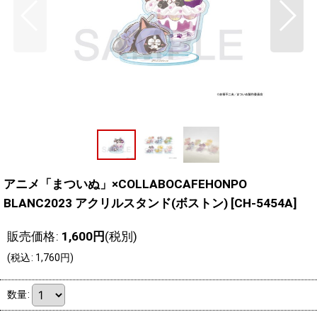
アニメ「まついぬ」×COLLABOCAFEHONPO
BLANC2023 アクリルスタンド(ボストン)
[
CH-5454A
]
販売価格
:
1,600
円
(税別)
(
税込
:
1,760
円
)
数量
: