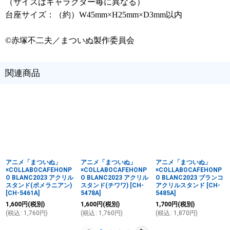
（サイズはキャラクター毎に異なる）
台座サイズ：（約）W45mm×H25mm×D3mm以内
©赤塚不二夫／まついぬ製作委員会
関連商品
アニメ「まついぬ」
アニメ「まついぬ」
アニメ「まついぬ」
×COLLABOCAFEHONP
×COLLABOCAFEHONP
×COLLABOCAFEHONP
O BLANC2023 アクリル
O BLANC2023 アクリル
O BLANC2023 ブランコ
スタンド(ポメラニアン)
スタンド(チワワ)
[
CH-
アクリルスタンド
[
CH-
[
CH-5461A
]
5478A
]
5485A
]
1,600
円
(税別)
1,600
円
(税別)
1,700
円
(税別)
(
税込
:
1,760
円
)
(
税込
:
1,760
円
)
(
税込
:
1,870
円
)