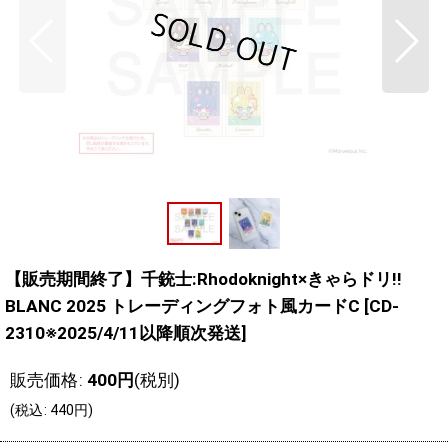
【販売期間終了】千銃士:Rhodoknight×きゃらドリ!!
BLANC 2025 トレーディングフォト風カードC
[
CD-
2310※2025/4/11以降順次発送
]
販売価格
:
400
円
(税別)
(
税込
:
440
円
)