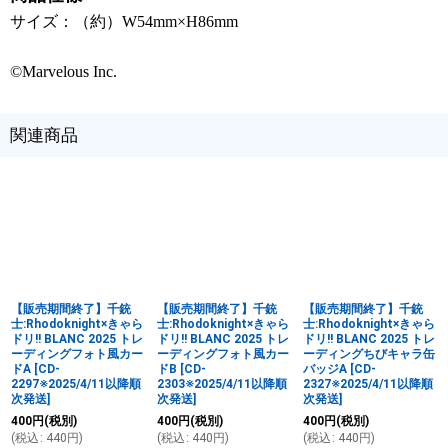
サイズ：（約）W54mm×H86mm
©Marvelous Inc.
関連商品
【販売期間終了】千銃
【販売期間終了】千銃
【販売期間終了】千銃
士:Rhodoknight×きゃら
士:Rhodoknight×きゃら
士:Rhodoknight×きゃら
ドリ!! BLANC 2025 トレ
ドリ!! BLANC 2025 トレ
ドリ!! BLANC 2025 トレ
ーディングフォト風カー
ーディングフォト風カー
ーディングちびキャラ缶
ドA
[
CD-
ドB
[
CD-
バッジA
[
CD-
2297※2025/4/11以降順
2303※2025/4/11以降順
2327※2025/4/11以降順
次発送
]
次発送
]
次発送
]
400
円
(税別)
400
円
(税別)
400
円
(税別)
(
税込
:
440
円
)
(
税込
:
440
円
)
(
税込
:
440
円
)