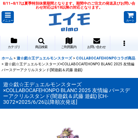
8/11~8/17は夏季特別休業期間となります。期間中のご注文の発送及びお問い合
わせ対応は8/18以降の対応となります。
メニュー
カート
カテゴリ
商品検索
ご利用案内
お問い合わせ
ホーム
>
遊☆戯☆王デュエルモンスターズ
>
COLLABOCAFEHONPOコラボ商品
>
遊☆戯☆王デュエルモンスターズ×COLLABOCAFEHONPO BLANC 2025 友情編
バースデーアクリルスタンド(闇遊戯＆武藤 遊戯)
遊☆戯☆王デュエルモンスターズ
×COLLABOCAFEHONPO BLANC 2025 友情編 バースデ
ーアクリルスタンド(闇遊戯＆武藤 遊戯)
[
CH-
3072※2025/6/26以降順次発送
]