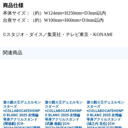
商品仕様
本体サイズ：（約）W124mm×H250mm×D3mm以内
台座サイズ：（約）W100mm×H60mm×D3mm以内
©スタジオ・ダイス／集英社・テレビ東京・KONAMI
関連商品
遊☆戯☆王デュエルモン
遊☆戯☆王デュエルモン
遊☆戯☆王デュエルモン
スターズ
スターズ
スターズ
×COLLABOCAFEHONP
×COLLABOCAFEHONP
×COLLABOCAFEHONP
O BLANC 2025 友情編
O BLANC 2025 友情編
O BLANC 2025 友情編
等身アクリルスタンド
等身アクリルスタンド
等身アクリルスタンド
(闇遊戯)
[
CH-
(武藤 遊戯)
[
CH-
(城之内 克也)
[
CH-