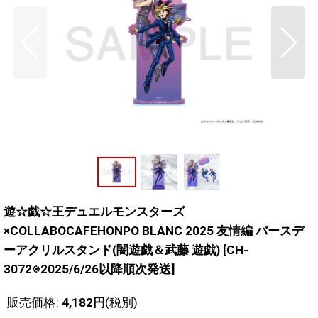
遊☆戯☆王デュエルモンスターズ
×COLLABOCAFEHONPO BLANC 2025 友情編 バースデ
ーアクリルスタンド(闇遊戯＆武藤 遊戯)
[
CH-
3072※2025/6/26以降順次発送
]
販売価格
:
4,182
円
(税別)