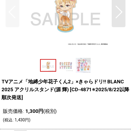
TVアニメ「地縛少年花子くん2」×きゃらドリ!! BLANC
2025 アクリルスタンド(源 輝)
[
CD-4871※2025/8/22以降
順次発送
]
販売価格
:
1,300
円
(税別)
(
税込
:
1,430
円
)