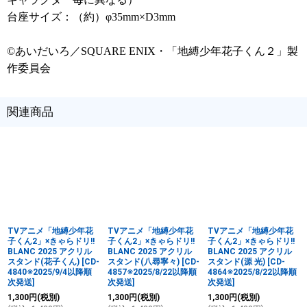
台座サイズ：（約）φ35mm×D3mm
©あいだいろ／SQUARE ENIX・「地縛少年花子くん２」製
作委員会
関連商品
TVアニメ「地縛少年花
TVアニメ「地縛少年花
TVアニメ「地縛少年花
子くん2」×きゃらドリ!!
子くん2」×きゃらドリ!!
子くん2」×きゃらドリ!!
BLANC 2025 アクリル
BLANC 2025 アクリル
BLANC 2025 アクリル
スタンド(花子くん)
[
CD-
スタンド(八尋寧々)
[
CD-
スタンド(源 光)
[
CD-
4840※2025/9/4以降順
4857※2025/8/22以降順
4864※2025/8/22以降順
次発送
]
次発送
]
次発送
]
1,300
円
(税別)
1,300
円
(税別)
1,300
円
(税別)