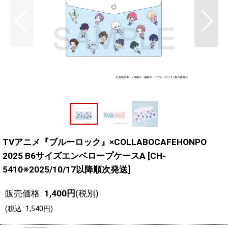
TVアニメ『ブルーロック』×COLLABOCAFEHONPO
2025 B6サイズエンベロープケースA
[
CH-
5410※2025/10/17以降順次発送
]
販売価格
:
1,400
円
(税別)
(
税込
:
1,540
円
)