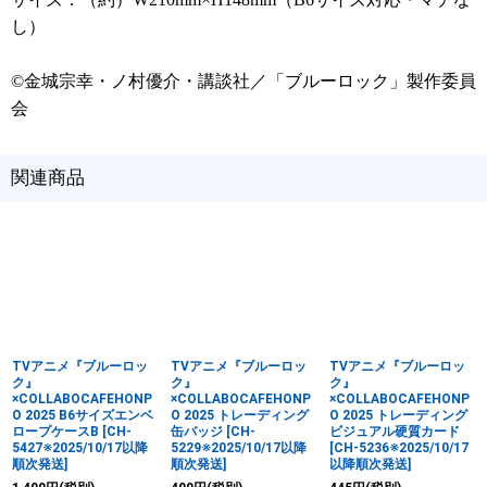
し）
©金城宗幸・ノ村優介・講談社／「ブルーロック」製作委員
会
関連商品
TVアニメ『ブルーロッ
TVアニメ『ブルーロッ
TVアニメ『ブルーロッ
ク』
ク』
ク』
×COLLABOCAFEHONP
×COLLABOCAFEHONP
×COLLABOCAFEHONP
O 2025 B6サイズエンベ
O 2025 トレーディング
O 2025 トレーディング
ロープケースB
[
CH-
缶バッジ
[
CH-
ビジュアル硬質カード
5427※2025/10/17以降
5229※2025/10/17以降
[
CH-5236※2025/10/17
順次発送
]
順次発送
]
以降順次発送
]