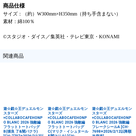
商品仕様
サイズ：（約）W300mm×H350mm（持ち手含まない）
素材：綿100％
©スタジオ・ダイス／集英社・テレビ東京・KONAMI
関連商品
遊☆戯☆王デュエルモン
遊☆戯☆王デュエルモン
遊☆戯☆王デュエルモン
スターズ
スターズ
スターズ
×COLLABOCAFEHONP
×COLLABOCAFEHONP
×COLLABOCAFEHONP
O BLANC 2026 強敵編
O BLANC 2026 強敵編
O BLANC 2026 強敵編
フラットトートバッグ
フラットトートバッグ
フレークシールA
[
CH-
B(獏良 了&闇バクラ)
C(マリク・イシュタール
7698※2026/2/12以降順