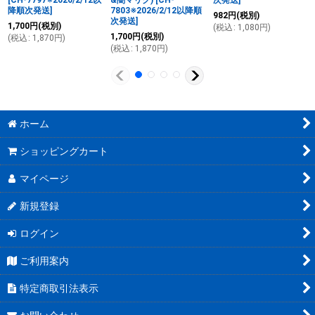
[
CH-7797※2026/2/12以
&闇マリク)
[
CH-
次発送
]
降順次発送
]
7803※2026/2/12以降順
982
円
(税別)
次発送
]
1,700
円
(税別)
(
税込
:
1,080
円
)
1,700
円
(税別)
(
税込
:
1,870
円
)
(
税込
:
1,870
円
)
ホーム
ショッピングカート
マイページ
新規登録
ログイン
ご利用案内
特定商取引法表示