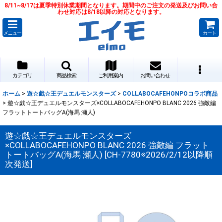
8/11~8/17は夏季特別休業期間となります。期間中のご注文の発送及びお問い合
わせ対応は8/18以降の対応となります。
メニュー
カート
カテゴリ
商品検索
ご利用案内
お問い合わせ
ホーム
>
遊☆戯☆王デュエルモンスターズ
>
COLLABOCAFEHONPOコラボ商品
>
遊☆戯☆王デュエルモンスターズ×COLLABOCAFEHONPO BLANC 2026 強敵編
フラットトートバッグA(海馬 瀬人)
遊☆戯☆王デュエルモンスターズ
×COLLABOCAFEHONPO BLANC 2026 強敵編 フラット
トートバッグA(海馬 瀬人)
[
CH-7780※2026/2/12以降順
次発送
]