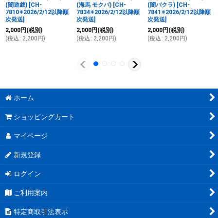
(闇遊戯)
[
CH-
(海馬 モクバ)
[
CH-
(闇バクラ)
[
CH-
7810※2026/2/12以降順
7834※2026/2/12以降順
7841※2026/2/12以降順
次発送
]
次発送
]
次発送
]
2,000
円
(税別)
2,000
円
(税別)
2,000
円
(税別)
(
税込
:
2,200
円
)
(
税込
:
2,200
円
)
(
税込
:
2,200
円
)
ホーム
ショッピングカート
マイページ
新規登録
ログイン
ご利用案内
特定商取引法表示