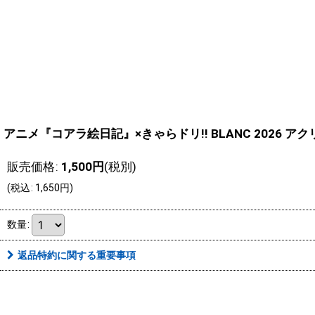
アニメ『コアラ絵日記』×きゃらドリ!! BLANC 2026 ア
販売価格
:
1,500
円
(税別)
(
税込
:
1,650
円
)
数量
:
返品特約に関する重要事項