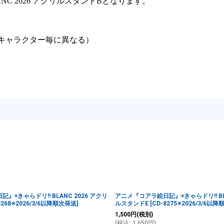
C 2026 アクリルスタンドBとなります。
ズはキャラクター毎に異なる）
×きゃらドリ!! BLANC 2026 アクリ
アニメ『コアラ絵日記』×きゃらドリ!! BLA
8268※2026/3/6以降順次発送
]
ルスタンドE
[
CD-8275※2026/3/6以
1,500
円
(税別)
(
税込
:
1,650
円
)