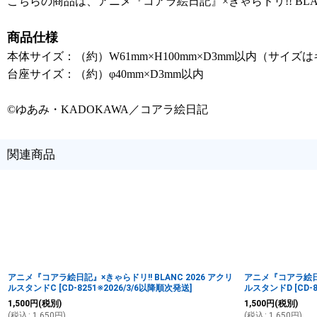
こちらの商品は、アニメ『コアラ絵日記』×きゃらドリ!! BLAN
商品仕様
本体サイズ：（約）W61mm×H100mm×D3mm以内（サイ
台座サイズ：（約）φ40mm×D3mm以内
©ゆあみ・KADOKAWA／コアラ絵日記
関連商品
アニメ『コアラ絵日記』×きゃらドリ!! BLANC 2026 アクリ
アニメ『コアラ絵日記』
ルスタンドC
[
CD-8251※2026/3/6以降順次発送
]
ルスタンドD
[
CD-
1,500
円
(税別)
1,500
円
(税別)
(
税込
:
1,650
円
)
(
税込
:
1,650
円
)