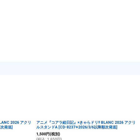
NC 2026 アクリ
アニメ『コアラ絵日記』×きゃらドリ!! BLANC 2026 アクリ
降順次発送
]
ルスタンドA
[
CD-8237※2026/3/6以降順次発送
]
1,500
円
(税別)
(
税込
:
1,650
円
)