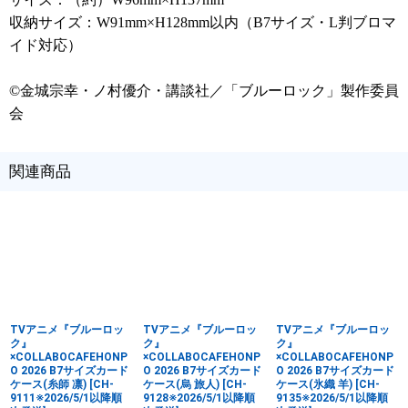
収納サイズ：W91mm×H128mm以内（B7サイズ・L判ブロマ
イド対応）
©金城宗幸・ノ村優介・講談社／「ブルーロック」製作委員
会
関連商品
TVアニメ『ブルーロッ
TVアニメ『ブルーロッ
TVアニメ『ブルーロッ
ク』
ク』
ク』
×COLLABOCAFEHONP
×COLLABOCAFEHONP
×COLLABOCAFEHONP
O 2026 B7サイズカード
O 2026 B7サイズカード
O 2026 B7サイズカード
ケース(糸師 凛)
[
CH-
ケース(烏 旅人)
[
CH-
ケース(氷織 羊)
[
CH-
9111※2026/5/1以降順
9128※2026/5/1以降順
9135※2026/5/1以降順