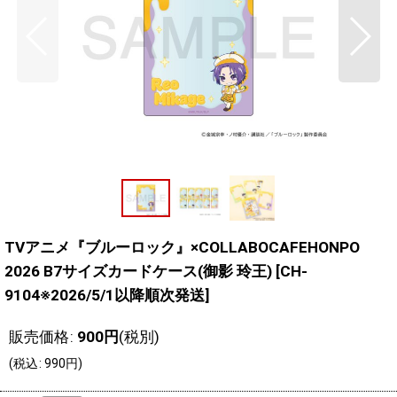
TVアニメ『ブルーロック』×COLLABOCAFEHONPO
2026 B7サイズカードケース(御影 玲王)
[
CH-
9104※2026/5/1以降順次発送
]
販売価格
:
900
円
(税別)
(
税込
:
990
円
)