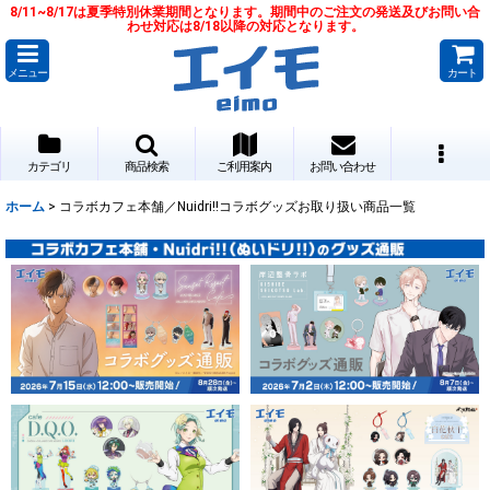
8/11~8/17は夏季特別休業期間となります。期間中のご注文の発送及びお問い合
わせ対応は8/18以降の対応となります。
メニュー
カート
カテゴリ
商品検索
ご利用案内
お問い合わせ
ホーム
>
コラボカフェ本舗／Nuidri!!コラボグッズお取り扱い商品一覧