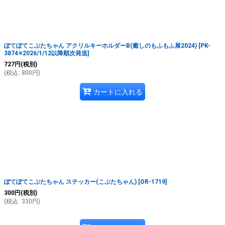
絞り込む
ぽてぽてこぶたちゃん アクリルキーホルダーB(癒しのもふもふ展2024)
[
PK-
3874※2026/1/12以降順次発送
]
727
円
(税別)
(
税込
:
800
円
)
カートに入れる
ぽてぽてこぶたちゃん ステッカー(こぶたちゃん)
[
OR-1719
]
300
円
(税別)
(
税込
:
330
円
)