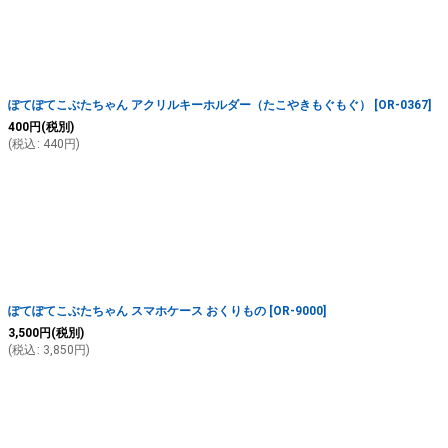
ぽてぽてこぶたちゃん アクリルキーホルダー（たこやきもぐもぐ）
[
OR-0367
]
400
円
(税別)
(
税込
:
440
円
)
ぽてぽてこぶたちゃん スマホケース おくりもの
[
OR-9000
]
3,500
円
(税別)
(
税込
:
3,850
円
)