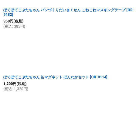
ぽてぽてこぶたちゃん パンづくりだいさくせん こねこねマスキングテープ
[
OR-
9482
]
350
円
(税別)
(
税込
:
385
円
)
ぽてぽてこぶたちゃん 缶マグネット ほんわかセット
[
OR-0114
]
1,200
円
(税別)
(
税込
:
1,320
円
)