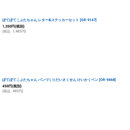
ぽてぽてこぶたちゃん レター&ステッカーセット
[
OR-9147
]
1,350
円
(税別)
(
税込
:
1,485
円
)
ぽてぽてこぶたちゃん パンづくりだいさくせん けいかくペン
[
OR-9468
]
450
円
(税別)
(
税込
:
495
円
)