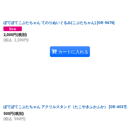
ぽてぽてこぶたちゃん てのりぬいぐるみ(こぶたちゃん)
[
OR-9476
]
2,000
円
(税別)
(
税込
:
2,200
円
)
カートに入れる
ぽてぽてこぶたちゃん アクリルスタンド（たこやきふかふか）
[
OR-4037
]
500
円
(税別)
(
税込
:
550
円
)