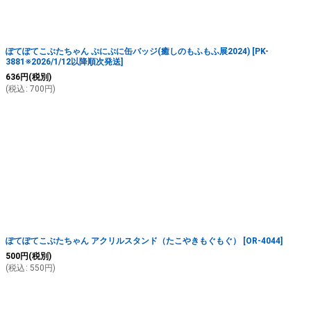
ぽてぽてこぶたちゃん ぷにぷに缶バッジ(癒しのもふもふ展2024)
[
PK-
3881※2026/1/12以降順次発送
]
636
円
(税別)
(
税込
:
700
円
)
ぽてぽてこぶたちゃん アクリルスタンド（たこやきもぐもぐ）
[
OR-4044
]
500
円
(税別)
(
税込
:
550
円
)