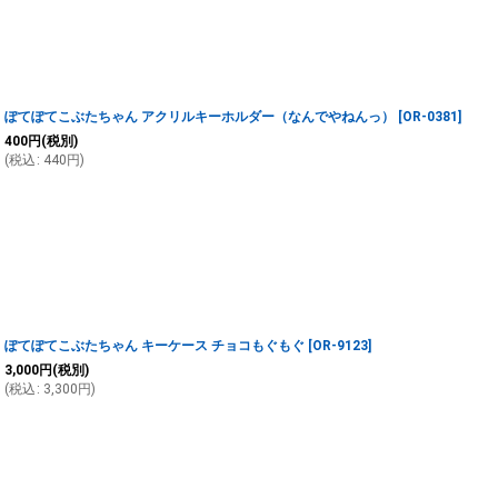
ぽてぽてこぶたちゃん アクリルキーホルダー（なんでやねんっ）
[
OR-0381
]
400
円
(税別)
(
税込
:
440
円
)
ぽてぽてこぶたちゃん キーケース チョコもぐもぐ
[
OR-9123
]
3,000
円
(税別)
(
税込
:
3,300
円
)