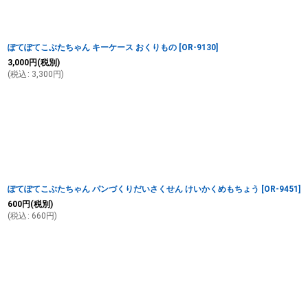
ぽてぽてこぶたちゃん キーケース おくりもの
[
OR-9130
]
3,000
円
(税別)
(
税込
:
3,300
円
)
ぽてぽてこぶたちゃん パンづくりだいさくせん けいかくめもちょう
[
OR-9451
]
600
円
(税別)
(
税込
:
660
円
)