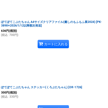
ぽてぽてこぶたちゃん A4サイズクリアファイル(癒しのもふもふ展2024)
[
PK-
3898※2026/1/12以降順次発送
]
636
円
(税別)
(
税込
:
700
円
)
カートに入れる
ぽてぽてこぶたちゃん ステッカー(くろぶたちゃん)
[
OR-1726
]
300
円
(税別)
(
税込
:
330
円
)