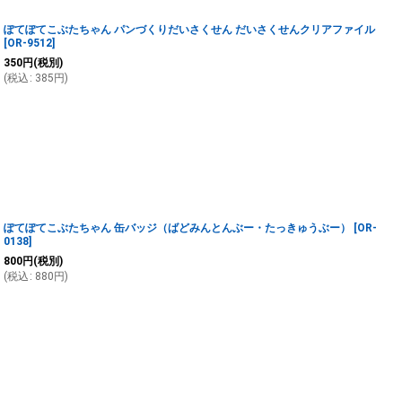
ぽてぽてこぶたちゃん パンづくりだいさくせん だいさくせんクリアファイル
[
OR-9512
]
350
円
(税別)
(
税込
:
385
円
)
ぽてぽてこぶたちゃん 缶バッジ（ばどみんとんぶー・たっきゅうぶー）
[
OR-
0138
]
800
円
(税別)
(
税込
:
880
円
)