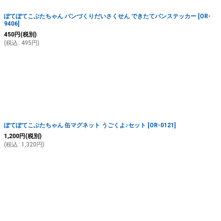
ぽてぽてこぶたちゃん パンづくりだいさくせん できたてパンステッカー
[
OR-
9406
]
450
円
(税別)
(
税込
:
495
円
)
ぽてぽてこぶたちゃん 缶マグネット うごくよ♪セット
[
OR-0121
]
1,200
円
(税別)
(
税込
:
1,320
円
)