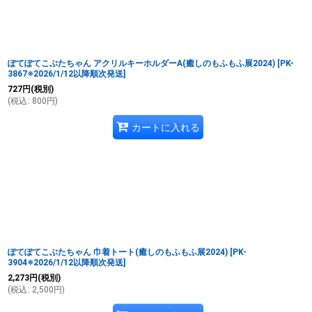
ぽてぽてこぶたちゃん アクリルキーホルダーA(癒しのもふもふ展2024)
[
PK-
3867※2026/1/12以降順次発送
]
727
円
(税別)
(
税込
:
800
円
)
カートに入れる
ぽてぽてこぶたちゃん 巾着トート(癒しのもふもふ展2024)
[
PK-
3904※2026/1/12以降順次発送
]
2,273
円
(税別)
(
税込
:
2,500
円
)