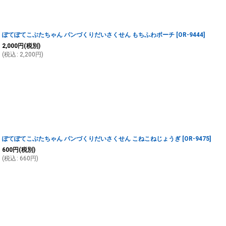
ぽてぽてこぶたちゃん パンづくりだいさくせん もちふわポーチ
[
OR-9444
]
2,000
円
(税別)
(
税込
:
2,200
円
)
ぽてぽてこぶたちゃん パンづくりだいさくせん こねこねじょうぎ
[
OR-9475
]
600
円
(税別)
(
税込
:
660
円
)