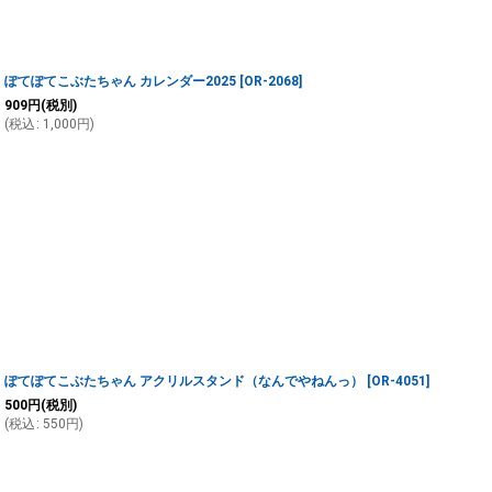
ぽてぽてこぶたちゃん カレンダー2025
[
OR-2068
]
909
円
(税別)
(
税込
:
1,000
円
)
ぽてぽてこぶたちゃん アクリルスタンド（なんでやねんっ）
[
OR-4051
]
500
円
(税別)
(
税込
:
550
円
)