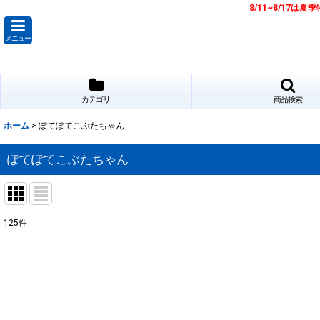
8/11~8/17
メニュー
カテゴリ
商品検索
ホーム
>
ぽてぽてこぶたちゃん
ぽてぽてこぶたちゃん
125
件
サブカテゴリ
:
表示数
:
並び順
: