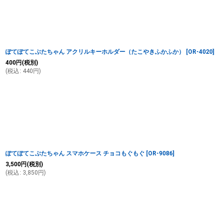
ぽてぽてこぶたちゃん アクリルキーホルダー（たこやきふかふか）
[
OR-4020
]
400
円
(税別)
(
税込
:
440
円
)
ぽてぽてこぶたちゃん スマホケース チョコもぐもぐ
[
OR-9086
]
3,500
円
(税別)
(
税込
:
3,850
円
)