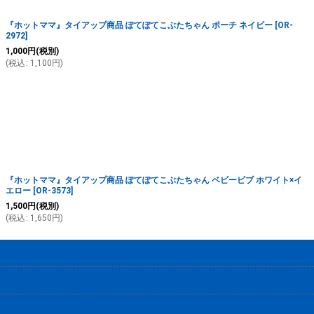
『ホットママ』タイアップ商品 ぽてぽてこぶたちゃん ポーチ ネイビー
[
OR-
2972
]
1,000
円
(税別)
(
税込
:
1,100
円
)
『ホットママ』タイアップ商品 ぽてぽてこぶたちゃん ベビービブ ホワイト×イ
エロー
[
OR-3573
]
1,500
円
(税別)
(
税込
:
1,650
円
)