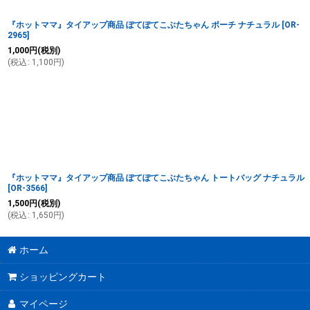
『ホットママ』タイアップ商品 ぽてぽてこぶたちゃん ポーチ ナチュラル
[
OR-
2965
]
1,000
円
(税別)
(
税込
:
1,100
円
)
『ホットママ』タイアップ商品 ぽてぽてこぶたちゃん トートバッグ ナチュラル
[
OR-3566
]
1,500
円
(税別)
(
税込
:
1,650
円
)
ホーム
ショッピングカート
マイページ