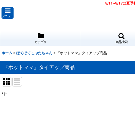
8/11~8/17
メニュー
カテゴリ
商品検索
ホーム
>
ぽてぽてこぶたちゃん
>
『ホットママ』タイアップ商品
『ホットママ』タイアップ商品
6
件
表示数
:
並び順
: