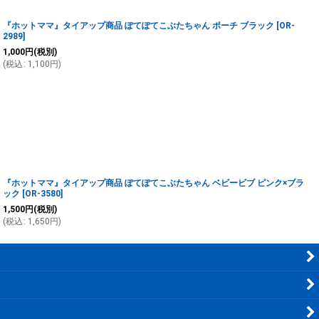
『ホットママ』タイアップ商品 ぽてぽてこぶたちゃん ポーチ ブラック
[
OR-
2989
]
1,000
円
(税別)
(
税込
:
1,100
円
)
『ホットママ』タイアップ商品 ぽてぽてこぶたちゃん ベビービブ ピンク×ブラ
ック
[
OR-3580
]
1,500
円
(税別)
(
税込
:
1,650
円
)