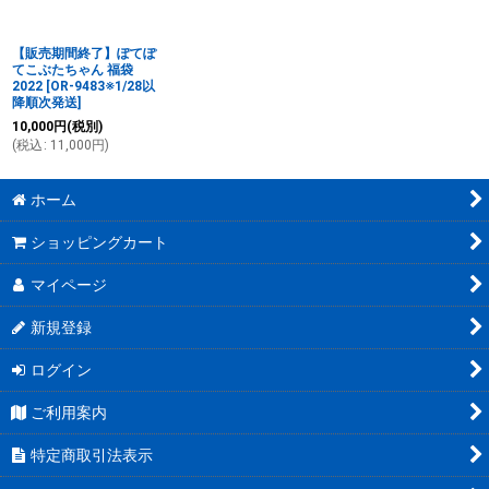
絞り込む
【販売期間終了】ぽてぽ
てこぶたちゃん 福袋
2022
[
OR-9483※1/28以
降順次発送
]
10,000
円
(税別)
(
税込
:
11,000
円
)
ホーム
ショッピングカート
マイページ
新規登録
ログイン
ご利用案内
特定商取引法表示