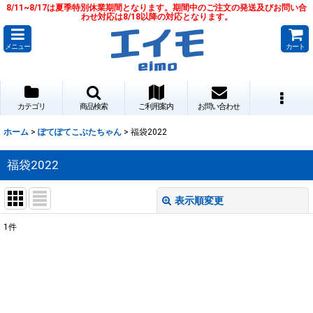
8/11~8/17は夏季特別休業期間となります。期間中のご注文の発送及びお問い合
わせ対応は8/18以降の対応となります。
メニュー
カート
カテゴリ
商品検索
ご利用案内
お問い合わせ
ホーム
>
ぽてぽてこぶたちゃん
>
福袋2022
福袋2022
表示順変更
閉じる
1
件
表示数
:
並び順
: