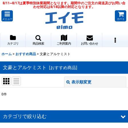
8/11~8/17は夏季特別休業期間となります。期間中のご注文の発送及びお問い合
わせ対応は8/18以降の対応となります。
メニュー
カート
カテゴリ
商品検索
ご利用案内
お問い合わせ
ホーム
>
おすすめ商品
>
文豪とアルケミスト
文豪とアルケミスト
[
おすすめ商品
]
表示順変更
閉じる
0
件
サブカテゴリ
:
表示数
:
カテゴリで絞り込む