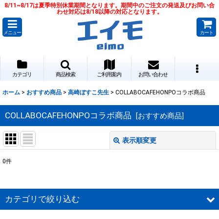
8/11~8/17は夏季特別休業期間となります。期間中のご注文の発送及びお問い合
わせ対応は8/18以降の対応となります。
メニュー
カート
カテゴリ
商品検索
ご利用案内
お問い合わせ
ホーム
>
おすすめ商品
>
高崎ぼすこ先生
>
COLLABOCAFEHONPOコラボ商品
COLLABOCAFEHONPOコラボ商品
[
おすすめ商品
]
表示順変更
閉じる
0
件
表示数
:
並び順
:
カテゴリで絞り込む