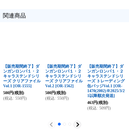
関連商品
【販売期間終了】ダ
【販売期間終了】ダ
【販売期間終了】ダ
ンガンロンパ１・２
ンガンロンパ１・２
ンガンロンパ１・２
キャラステンドシリ
キャラステンドシリ
キャラステンドシリ
ーズ クリアファイル
ーズ クリアファイル
ーズ トレーディング
Vol.1
[
OR-1555
]
Vol.2
[
OR-1562
]
缶バッジVol.1
[
OR-
1470(2002)※2025/3/2
500
円
(税別)
500
円
(税別)
1以降順次発送
]
(
税込
:
550
円
)
(
税込
:
550
円
)
463
円
(税別)
(
税込
:
509
円
)