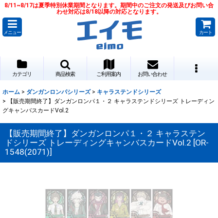
8/11~8/17は夏季特別休業期間となります。期間中のご注文の発送及びお問い合
わせ対応は8/18以降の対応となります。
メニュー
カート
カテゴリ
商品検索
ご利用案内
お問い合わせ
ホーム
>
ダンガンロンパシリーズ
>
キャラステンドシリーズ
>
【販売期間終了】ダンガンロンパ１・２ キャラステンドシリーズ トレーディン
グキャンバスカードVol.2
【販売期間終了】ダンガンロンパ１・２ キャラステン
ドシリーズ トレーディングキャンバスカードVol.2
[
OR-
1548(2071)
]