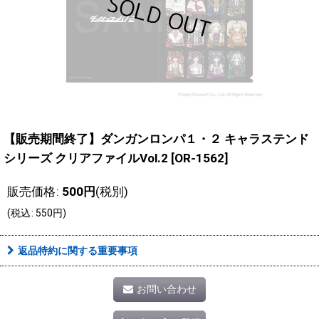
【販売期間終了】ダンガンロンパ１・２ キャラステンド
シリーズ クリアファイルVol.2
[
OR-1562
]
販売価格
:
500
円
(税別)
(
税込
:
550
円
)
返品特約に関する重要事項
お問い合わせ