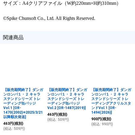
サイズ：A4クリアファイル（W約220mm×H約310mm）
©Spike Chunsoft Co., Ltd. All Rights Reserved.
関連商品
【販売期間終了】ダンガ
【販売期間終了】ダンガ
【販売期間終了】ダンガ
ンロンパ１・２ キャラ
ンロンパ１・２ キャラ
ンロンパ１・２ キャラ
ステンドシリーズ トレ
ステンドシリーズ トレ
ステンドシリーズ トレ
ーディング缶バッジ
ーディング缶バッジ
ーディングアクリルスタ
Vol.1
[
OR-
Vol.2
[
OR-1487(2019)
]
ンドVol.1
[
OR-
1470(2002)※2025/3/21
1494(2026)
]
463
円
(税別)
以降順次発送
]
900
円
(税別)
(
税込
:
509
円
)
463
円
(税別)
(
税込
:
990
円
)
(
税込
:
509
円
)