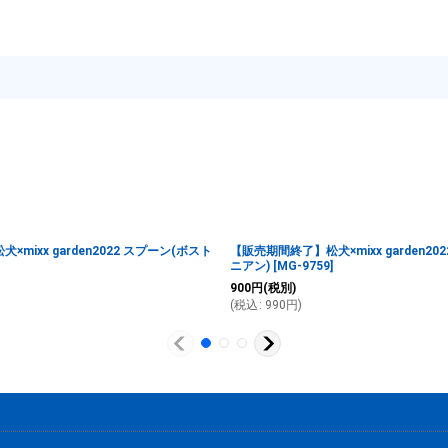
mixx garden2022 スプーン(ボスト
【販売期間終了】松犬×mixx garden20
ニアン)
[
MG-9759
]
900
円
(税別)
(
税込
:
990
円
)