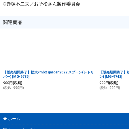
©赤塚不二夫／おそ松さん製作委員会
関連商品
【販売期間終了】松犬×mixx garden2022 スプーン(レトリ
【販売期間終了】松犬×
バー)
[
MG-9735
]
ン)
[
MG-9742
]
900
円
(税別)
900
円
(税別)
(
税込
:
990
円
)
(
税込
:
990
円
)
ホーム