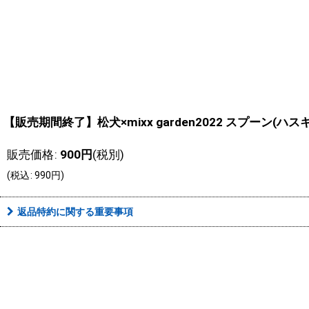
【販売期間終了】松犬×mixx garden2022 スプーン(ハス
販売価格
:
900
円
(税別)
(
税込
:
990
円
)
返品特約に関する重要事項