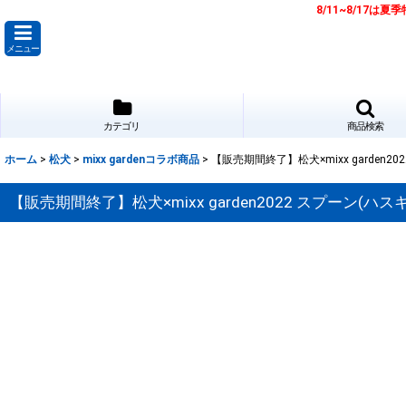
8/11~8/17
メニュー
カテゴリ
商品検索
ホーム
>
松犬
>
mixx gardenコラボ商品
>
【販売期間終了】松犬×mixx garden20
【販売期間終了】松犬×mixx garden2022 スプーン(ハス