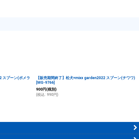
22 スプーン(ポメラ
【販売期間終了】松犬×mixx garden2022 スプーン(チワワ)
[
MG-9766
]
900
円
(税別)
(
税込
:
990
円
)