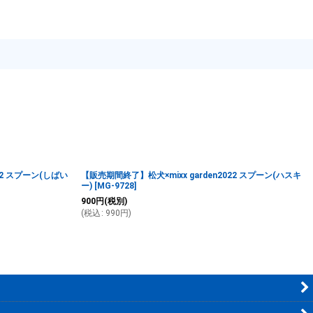
22 スプーン(しばい
【販売期間終了】松犬×mixx garden2022 スプーン(ハスキ
ー)
[
MG-9728
]
900
円
(税別)
(
税込
:
990
円
)