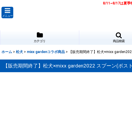
8/11~8/17
メニュー
カテゴリ
商品検索
ホーム
>
松犬
>
mixx gardenコラボ商品
>
【販売期間終了】松犬×mixx garden20
【販売期間終了】松犬×mixx garden2022 スプーン(ボス