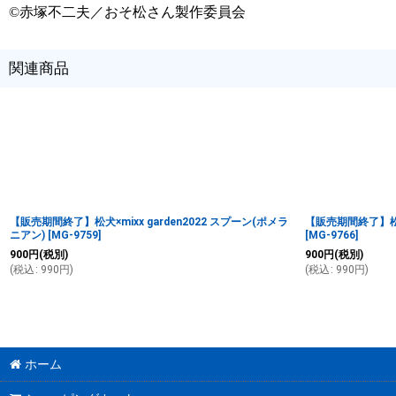
©赤塚不二夫／おそ松さん製作委員会
関連商品
【販売期間終了】松犬×mixx garden2022 スプーン(ポメラ
【販売期間終了】松犬×
ニアン)
[
MG-9759
]
[
MG-9766
]
900
円
(税別)
900
円
(税別)
(
税込
:
990
円
)
(
税込
:
990
円
)
ホーム