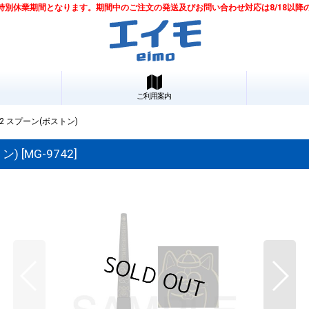
は夏季特別休業期間となります。期間中のご注文の発送及びお問い合わせ対応は8/18以
ご利用案内
22 スプーン(ボストン)
トン)
[
MG-9742
]