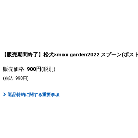
【販売期間終了】松犬×mixx garden2022 スプーン(ボス
販売価格
:
900
円
(税別)
(
税込
:
990
円
)
返品特約に関する重要事項