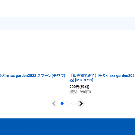
mixx garden2022 スプーン(チワワ)
【販売期間終了】松犬×mixx garden20
ぬ)
[
MG-9711
]
900
円
(税別)
(
税込
:
990
円
)