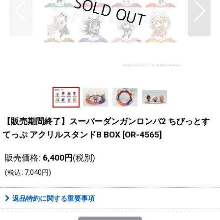
【販売期間終了】スーパーダンガンロンパ2 ちびっとす
てっぷ アクリルスタンドB BOX
[
OR-4565
]
販売価格
:
6,400
円
(税別)
(
税込
:
7,040
円
)
返品特約に関する重要事項