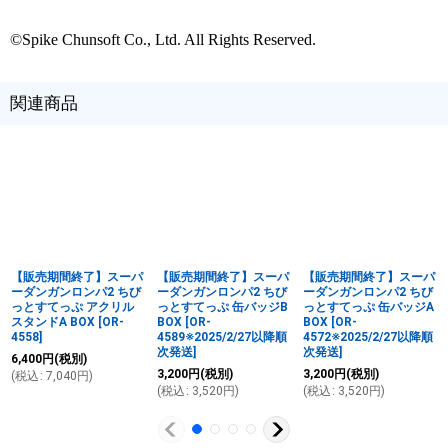
©Spike Chunsoft Co., Ltd. All Rights Reserved.
関連商品
【販売期間終了】スーパ
【販売期間終了】スーパ
【販売期間終了】スーパ
ーダンガンロンパ2 ちび
ーダンガンロンパ2 ちび
ーダンガンロンパ2 ちび
っとすてっぷ アクリル
っとすてっぷ 缶バッジB
っとすてっぷ 缶バッジA
スタンドA BOX
[
OR-
BOX
[
OR-
BOX
[
OR-
4558
]
4589※2025/2/27以降順
4572※2025/2/27以降順
次発送
]
次発送
]
6,400
円
(税別)
3,200
円
(税別)
3,200
円
(税別)
(
税込
:
7,040
円
)
(
税込
:
3,520
円
)
(
税込
:
3,520
円
)