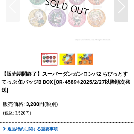
【販売期間終了】スーパーダンガンロンパ2 ちびっとす
てっぷ 缶バッジB BOX
[
OR-4589※2025/2/27以降順次発
送
]
販売価格
:
3,200
円
(税別)
(
税込
:
3,520
円
)
返品特約に関する重要事項