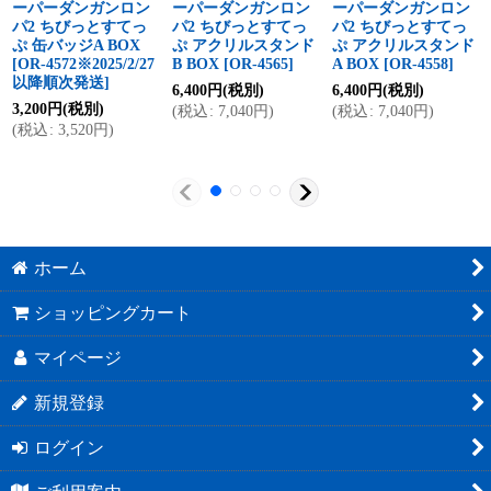
ーパーダンガンロン
ーパーダンガンロン
ーパーダンガンロン
パ2 ちびっとすてっ
パ2 ちびっとすてっ
パ2 ちびっとすてっ
ぷ 缶バッジA BOX
ぷ アクリルスタンド
ぷ アクリルスタンド
[
OR-4572※2025/2/27
B BOX
[
OR-4565
]
A BOX
[
OR-4558
]
以降順次発送
]
6,400
円
(税別)
6,400
円
(税別)
3,200
円
(税別)
(
税込
:
7,040
円
)
(
税込
:
7,040
円
)
(
税込
:
3,520
円
)
ホーム
ショッピングカート
マイページ
新規登録
ログイン