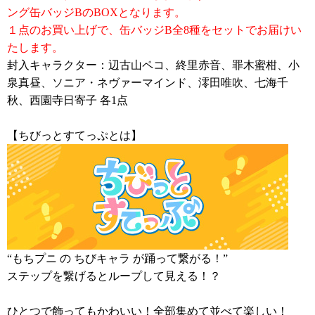
ング缶バッジBのBOXとなります。
１点のお買い上げで、缶バッジB全8種をセットでお届けい
たします。
封入キャラクター：辺古山ペコ、終里赤音、罪木蜜柑、小
泉真昼、ソニア・ネヴァーマインド、澪田唯吹、七海千
秋、西園寺日寄子 各1点
【ちびっとすてっぷとは】
“もちプニ の ちびキャラ が踊って繋がる！”
ステップを繋げるとループして見える！？
ひとつで飾ってもかわいい！全部集めて並べて楽しい！