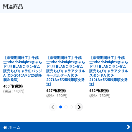
関連商品
【販売期間終了】千銃
【販売期間終了】千銃
【販売期間終了】千銃
士:Rhodoknight×きゃら
士:Rhodoknight×きゃら
士:Rhodoknight×きゃら
ドリ!! BLANC ランダム
ドリ!! BLANC ランダム
ドリ!! BLANC ランダム
販売ちびキャラ缶バッジ
販売ちびキャラアクリル
販売ちびキャラアクリル
A
[
CD-2040A※5/25以降
キーホルダーA
[
CD-
スタンドA
[
CD-
順次発送
]
2071A※5/25以降順次発
2101A※5/25以降順次発
送
]
送
]
400
円
(税別)
627
円
(税別)
682
円
(税別)
(
税込
:
440
円
)
(
税込
:
690
円
)
(
税込
:
750
円
)
ホーム