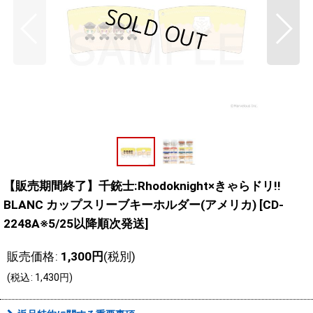
【販売期間終了】千銃士:Rhodoknight×きゃらドリ!!
BLANC カップスリーブキーホルダー(アメリカ)
[
CD-
2248A※5/25以降順次発送
]
販売価格
:
1,300
円
(税別)
(
税込
:
1,430
円
)