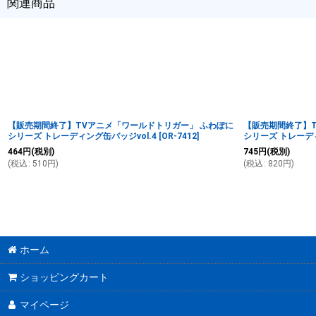
関連商品
【販売期間終了】TVアニメ「ワールドトリガー」 ふわぽに
【販売期間終了】T
シリーズ トレーディング缶バッジvol.4
[
OR-7412
]
シリーズ トレーデ
464
円
(税別)
745
円
(税別)
(
税込
:
510
円
)
(
税込
:
820
円
)
ホーム
ショッピングカート
マイページ