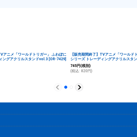
Vアニメ「ワールドトリガー」 ふわぽに
【販売期間終了】TVアニメ「ワールドト
ィングアクリルスタンドvol.3
[
OR-7429
]
シリーズ トレーディングアクリルスタンドv
745
円
(税別)
(
税込
:
820
円
)