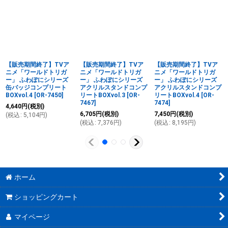
【販売期間終了】TVア
【販売期間終了】TVア
【販売期間終了】TVア
ニメ「ワールドトリガ
ニメ「ワールドトリガ
ニメ「ワールドトリガ
ー」 ふわぽにシリーズ
ー」 ふわぽにシリーズ
ー」 ふわぽにシリーズ
缶バッジコンプリート
アクリルスタンドコンプ
アクリルスタンドコンプ
BOXvol.4
[
OR-7450
]
リートBOXvol.3
[
OR-
リートBOXvol.4
[
OR-
7467
]
7474
]
4,640
円
(税別)
6,705
円
(税別)
7,450
円
(税別)
(
税込
:
5,104
円
)
(
税込
:
7,376
円
)
(
税込
:
8,195
円
)
ホーム
ショッピングカート
マイページ