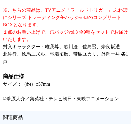
※こちらの商品は、TVアニメ「ワールドトリガー」 ふわぽ
にシリーズ トレーディング缶バッジvol.3のコンプリート
BOXとなります。
１点のお買い上げで、缶バッジvol.3 全9種をセットでお届け
いたします。
封入キャラクター：唯我尊、歌川遼、佐鳥賢、奈良坂透、
北添尋、絵馬ユズル、弓場拓磨、帯島ユカリ、外岡一斗 各1
点
商品仕様
サイズ：（約）φ57mm
©葦原大介／集英社・テレビ朝日・東映アニメーション
関連商品