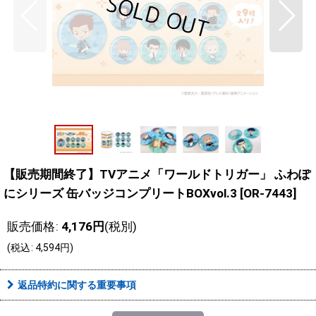
【販売期間終了】TVアニメ「ワールドトリガー」 ふわぽ
にシリーズ 缶バッジコンプリートBOXvol.3
[
OR-7443
]
販売価格
:
4,176
円
(税別)
(
税込
:
4,594
円
)
返品特約に関する重要事項