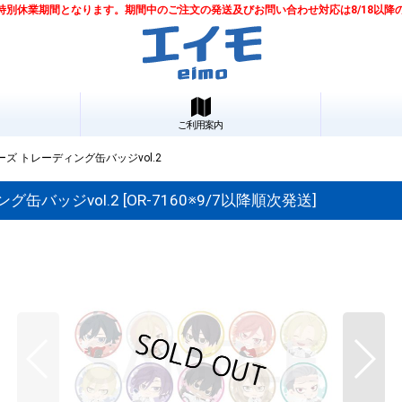
は夏季特別休業期間となります。期間中のご注文の発送及びお問い合わせ対応は8/18以
ご利用案内
 トレーディング缶バッジvol.2
缶バッジvol.2
[
OR-7160※9/7以降順次発送
]