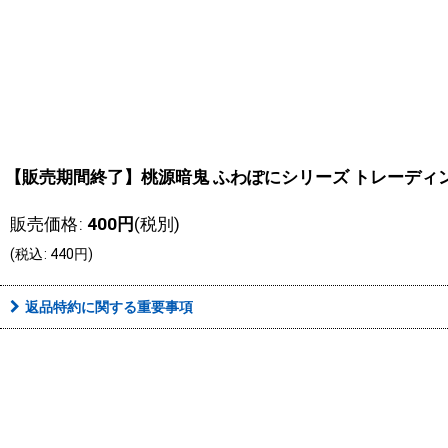
【販売期間終了】桃源暗鬼 ふわぽにシリーズ トレーディング
販売価格
:
400
円
(税別)
(
税込
:
440
円
)
返品特約に関する重要事項