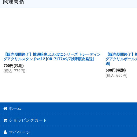
関連商品
【販売期間終了】桃源暗鬼 ふわぽにシリーズ トレーディン
【販売期間終了】桃
グアクリルスタンドvol.2
[
OR-7177※9/7以降順次発送
]
グアクリルボールチェ
送
]
700
円
(税別)
600
円
(税別)
(
税込
:
770
円
)
(
税込
:
660
円
)
ホーム
ショッピングカート
マイページ