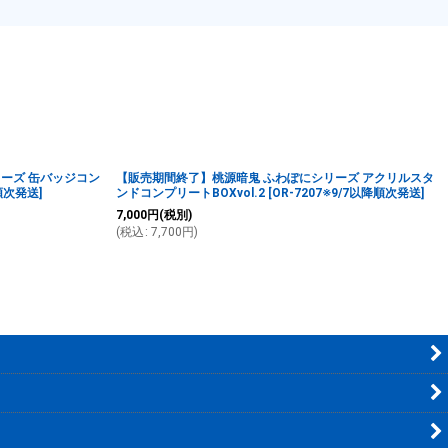
ーズ 缶バッジコン
【販売期間終了】桃源暗鬼 ふわぽにシリーズ アクリルスタ
降順次発送
]
ンドコンプリートBOXvol.2
[
OR-7207※9/7以降順次発送
]
7,000
円
(税別)
(
税込
:
7,700
円
)