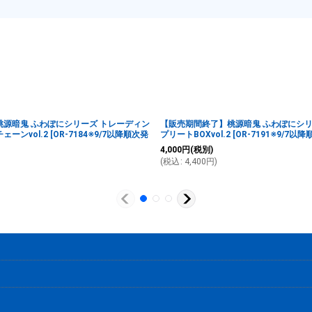
源暗鬼 ふわぽにシリーズ トレーディン
【販売期間終了】桃源暗鬼 ふわぽにシリ
ーンvol.2
[
OR-7184※9/7以降順次発
プリートBOXvol.2
[
OR-7191※9/7以
4,000
円
(税別)
(
税込
:
4,400
円
)