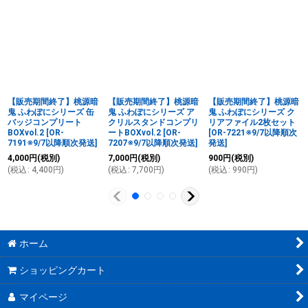
【販売期間終了】桃源暗
【販売期間終了】桃源暗
【販売期間終了】桃源暗
鬼 ふわぽにシリーズ 缶
鬼 ふわぽにシリーズ ア
鬼 ふわぽにシリーズ ク
バッジコンプリート
クリルスタンドコンプリ
リアファイル2枚セット
BOXvol.2
[
OR-
ートBOXvol.2
[
OR-
[
OR-7221※9/7以降順次
7191※9/7以降順次発送
]
7207※9/7以降順次発送
]
発送
]
4,000
円
(税別)
7,000
円
(税別)
900
円
(税別)
(
税込
:
4,400
円
)
(
税込
:
7,700
円
)
(
税込
:
990
円
)
ホーム
ショッピングカート
マイページ