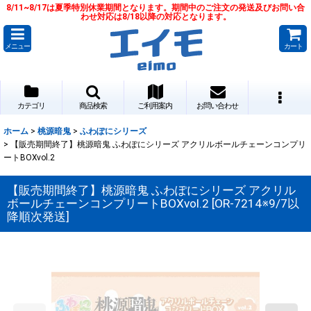
8/11~8/17は夏季特別休業期間となります。期間中のご注文の発送及びお問い合
わせ対応は8/18以降の対応となります。
メニュー
カート
カテゴリ
商品検索
ご利用案内
お問い合わせ
ホーム
>
桃源暗鬼
>
ふわぽにシリーズ
>
【販売期間終了】桃源暗鬼 ふわぽにシリーズ アクリルボールチェーンコンプリ
ートBOXvol.2
【販売期間終了】桃源暗鬼 ふわぽにシリーズ アクリル
ボールチェーンコンプリートBOXvol.2
[
OR-7214※9/7以
降順次発送
]