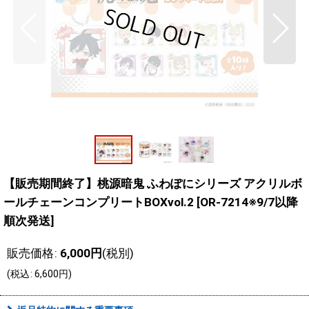
【販売期間終了】桃源暗鬼 ふわぽにシリーズ アクリルボ
ールチェーンコンプリートBOXvol.2
[
OR-7214※9/7以降
順次発送
]
販売価格
:
6,000
円
(税別)
(
税込
:
6,600
円
)