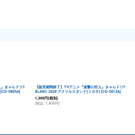
』きゃらドリ!!
【販売期間終了】TVアニメ『進撃の巨人』きゃらドリ!!
[
CD-5805A
]
BLANC 2024 アクリルスタンド(ミカサ)
[
CD-5812A
]
1,300
円
(税別)
(
税込
:
1,430
円
)