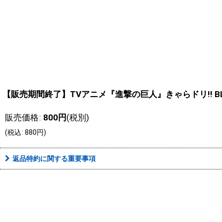
【販売期間終了】TVアニメ『進撃の巨人』きゃらドリ!! BL
販売価格
:
800
円
(税別)
(
税込
:
880
円
)
返品特約に関する重要事項