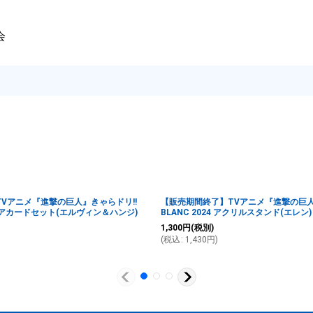
会
Vアニメ『進撃の巨人』きゃらドリ!!
【販売期間終了】TVアニメ『進撃の巨人
 クリアカードセット(エルヴィン＆ハンジ)
BLANC 2024 アクリルスタンド(エレン)
1,300
円
(税別)
(
税込
:
1,430
円
)