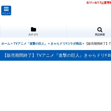
8/11~8/17
メニュー
カテゴリ
商品検索
ホーム
>
TVアニメ「進撃の巨人」
>
きゃらドリ!!コラボ商品
>
【販売期間終了】TV
【販売期間終了】TVアニメ『進撃の巨人』きゃらドリ!! BL