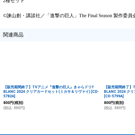
2種セット
©諫山創・講談社／「進撃の巨人」The Final Season 製作委員
関連商品
【販売期間終了】TVアニメ『進撃の巨人』きゃらドリ!!
【販売期間終了】T
BLANC 2024 クリアカードセット(ミカサ＆リヴァイ)
[
CD-
BLANC 2024
5782A
]
[
CD-5799A
]
800
円
(税別)
800
円
(税別)
(
税込
:
880
円
)
(
税込
:
880
円
)