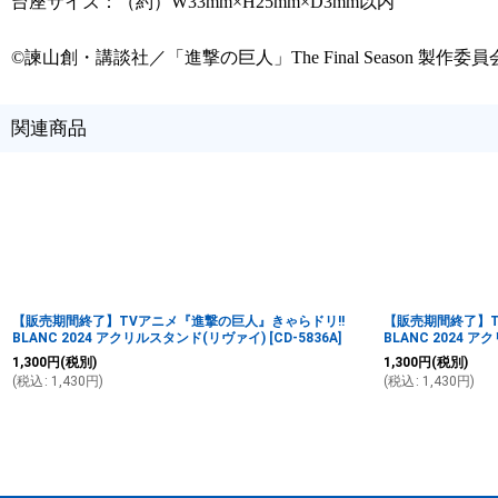
台座サイズ：（約）W33mm×H25mm×D3mm以内
©諫山創・講談社／「進撃の巨人」The Final Season 製作委員
関連商品
【販売期間終了】TVアニメ『進撃の巨人』きゃらドリ!!
【販売期間終了】T
BLANC 2024 アクリルスタンド(リヴァイ)
[
CD-5836A
]
BLANC 2024 
1,300
円
(税別)
1,300
円
(税別)
(
税込
:
1,430
円
)
(
税込
:
1,430
円
)