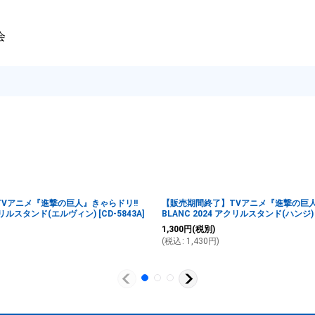
会
Vアニメ『進撃の巨人』きゃらドリ!!
【販売期間終了】TVアニメ『進撃の巨人
アクリルスタンド(エルヴィン)
[
CD-5843A
]
BLANC 2024 アクリルスタンド(ハンジ)
1,300
円
(税別)
(
税込
:
1,430
円
)