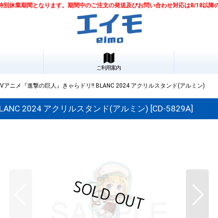
は夏季特別休業期間となります。期間中のご注文の発送及びお問い合わせ対応は8/18以
ご利用案内
アニメ『進撃の巨人』きゃらドリ!! BLANC 2024 アクリルスタンド(アルミン)
NC 2024 アクリルスタンド(アルミン)
[
CD-5829A
]