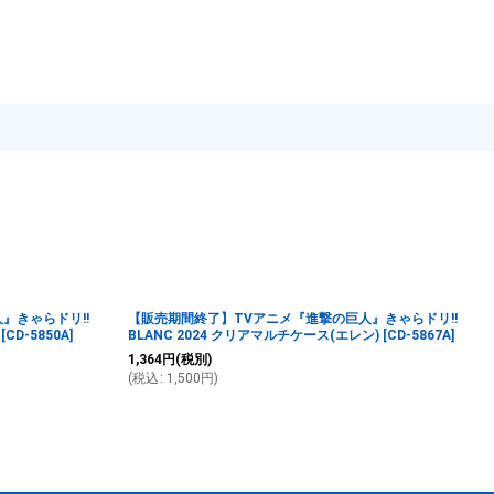
』きゃらドリ!!
【販売期間終了】TVアニメ『進撃の巨人』きゃらドリ!!
[
CD-5850A
]
BLANC 2024 クリアマルチケース(エレン)
[
CD-5867A
]
1,364
円
(税別)
(
税込
:
1,500
円
)