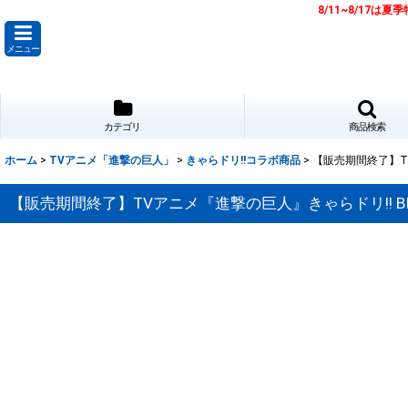
8/11~8/17
メニュー
カテゴリ
商品検索
ホーム
>
TVアニメ「進撃の巨人」
>
きゃらドリ!!コラボ商品
>
【販売期間終了】TV
【販売期間終了】TVアニメ『進撃の巨人』きゃらドリ!! BLA