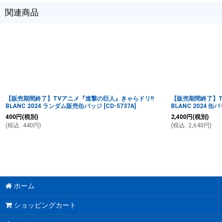
関連商品
【販売期間終了】TVアニメ『進撃の巨人』きゃらドリ!!
【販売期間終了】T
BLANC 2024 ランダム販売缶バッジ
[
CD-5737A
]
BLANC 2024 
400
円
(税別)
2,400
円
(税別)
(
税込
:
440
円
)
(
税込
:
2,640
円
)
ホーム
ショッピングカート