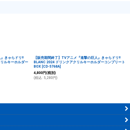
』きゃらドリ!!
【販売期間終了】TVアニメ『進撃の巨人』きゃらドリ!!
アクリルキーホルダー
BLANC 2024 ドリンクアクリルキーホルダーコンプリート
BOX
[
CD-5768A
]
4,800
円
(税別)
(
税込
:
5,280
円
)