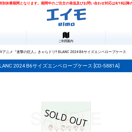
は夏季特別休業期間となります。期間中のご注文の発送及びお問い合わせ対応は8/18以
ご利用案内
アニメ『進撃の巨人』きゃらドリ!! BLANC 2024 B6サイズエンベロープケース
ANC 2024 B6サイズエンベロープケース
[
CD-5881A
]