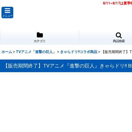
8/11~8/17
メニュー
カテゴリ
商品検索
ホーム
>
TVアニメ「進撃の巨人」
>
きゃらドリ!!コラボ商品
>
【販売期間終了】TV
【販売期間終了】TVアニメ『進撃の巨人』きゃらドリ!! BL