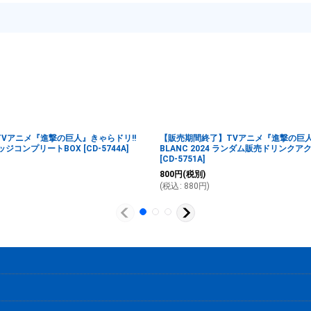
Vアニメ『進撃の巨人』きゃらドリ!!
【販売期間終了】TVアニメ『進撃の巨人
缶バッジコンプリートBOX
[
CD-5744A
]
BLANC 2024 ランダム販売ドリンク
[
CD-5751A
]
800
円
(税別)
(
税込
:
880
円
)