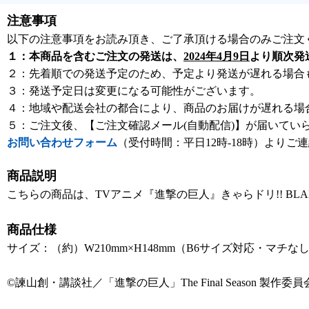
注意事項
以下の注意事項をお読み頂き、ご了承頂ける場合のみご注文
１：本商品を含むご注文の発送は、
2024年4月9日
より順次発
２：先着順での発送予定のため、予定より発送が遅れる場合
３：発送予定日は変更になる可能性がございます。
４：地域や配送会社の都合により、商品のお届けが遅れる場
５：ご注文後、【ご注文確認メール(自動配信)】が届いてい
お問い合わせフォーム
（受付時間：平日12時-18時）よりご
商品説明
こちらの商品は、TVアニメ『進撃の巨人』きゃらドリ!! BLAN
商品仕様
サイズ：（約）W210mm×H148mm（B6サイズ対応・マチな
©諫山創・講談社／「進撃の巨人」The Final Season 製作委員