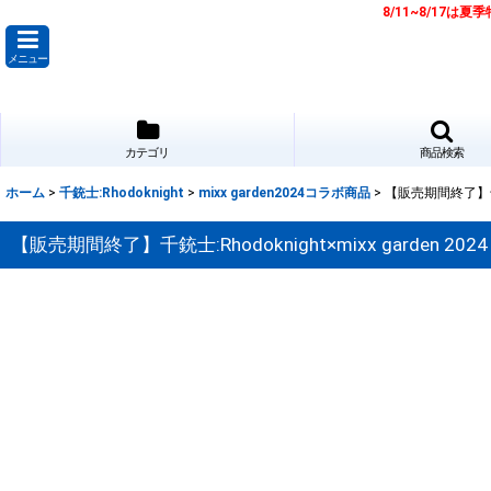
8/11~8/17
メニュー
カテゴリ
商品検索
ホーム
>
千銃士:Rhodoknight
>
mixx garden2024コラボ商品
>
【販売期間終了】千銃
【販売期間終了】千銃士:Rhodoknight×mixx garde