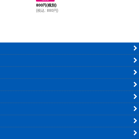
800
円
(税別)
(
税込
:
880
円
)