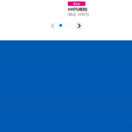
545
円
(税別)
(
税込
:
600
円
)