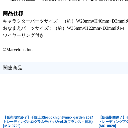
商品仕様
キャラクターパーツサイズ：（約）W28mm×H40mm×D3
おなまえパーツサイズ：（約）W35mm×H22mm×D3mm以内
ワイヤーリング付き
©Marvelous Inc.
関連商品
【販売期間終了】千銃士:Rhodoknight×mixx garden 2024
【販売期間終了】千銃士:R
トレーディングホログラム缶バッジvol.2(フランス・日本)
トレーディングアク
[
MG-0798
]
[
MG-0828
]