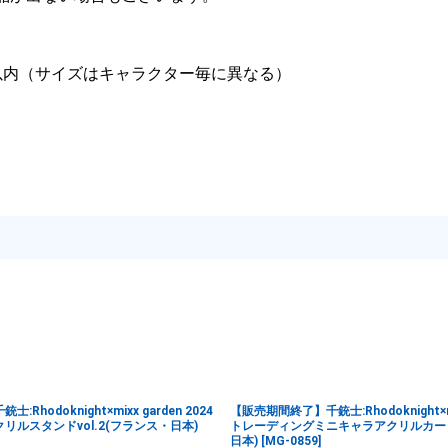
mm以内（サイズはキャラクター毎に異なる）
hodoknight×mixx garden 2024
【販売期間終了】千銃士:Rhodoknight×mix
リルスタンドvol.2(フランス・日本)
トレーディングミニキャラアクリルカードv
日本)
[
MG-0859
]