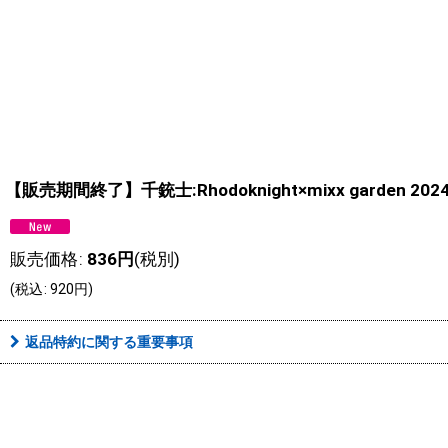
【販売期間終了】千銃士:Rhodoknight×mixx garde
販売価格
:
836
円
(税別)
(
税込
:
920
円
)
返品特約に関する重要事項