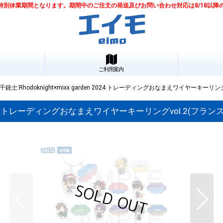
は夏季特別休業期間となります。期間中のご注文の発送及びお問い合わせ対応は8/18以
ご利用案内
士:Rhodoknight×mixx garden 2024 トレーディングおなまえワイヤーキーリング
n 2024 トレーディングおなまえワイヤーキーリングvol.2(フラン