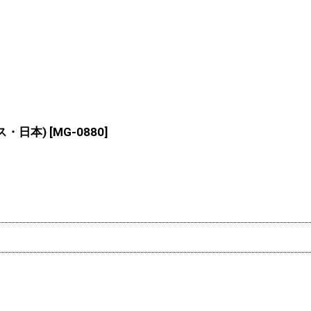
ンス・日本)
[
MG-0880
]