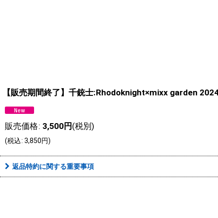
【販売期間終了】千銃士:Rhodoknight×mixx garden
販売価格
:
3,500
円
(税別)
(
税込
:
3,850
円
)
返品特約に関する重要事項