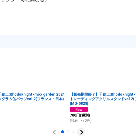
hodoknight×mixx garden 2024
【販売期間終了】千銃士:Rhodoknight×mix
グラム缶バッジvol.2(フランス・日本)
トレーディングアクリルスタンドvol.2(
[
MG-0828
]
700
円
(税別)
(
税込
:
770
円
)