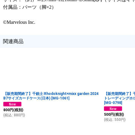
付属品：パーツ（脚×2）
©Marvelous Inc.
関連商品
【販売期間終了】千銃士:Rhodoknight×mixx garden 2024
【販売期間終了】千銃士:R
B7サイズカードケース(日本)
[
MG-1061
]
トレーディングホロ
[
MG-0798
]
800
円
(税別)
500
円
(税別)
(
税込
:
880
円
)
(
税込
:
550
円
)