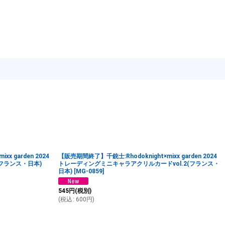
x garden 2024
【販売期間終了】千銃士:Rhodoknight×mixx garden 2024
フランス・日本)
トレーディングミニキャラアクリルカードvol.2(フランス・
日本)
[
MG-0859
]
545
円
(税別)
(
税込
:
600
円
)