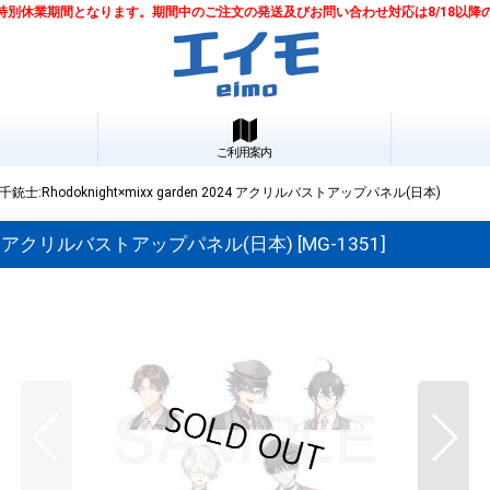
は夏季特別休業期間となります。期間中のご注文の発送及びお問い合わせ対応は8/18以
ご利用案内
:Rhodoknight×mixx garden 2024 アクリルバストアップパネル(日本)
 2024 アクリルバストアップパネル(日本)
[
MG-1351
]