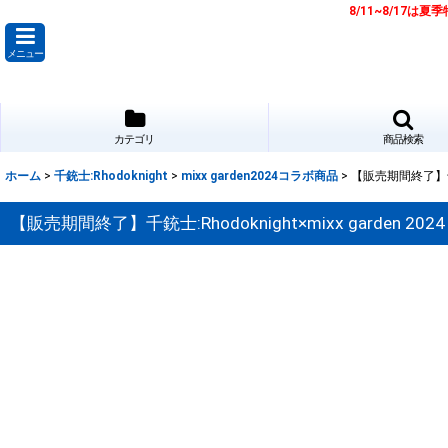
8/11~8/17
メニュー
カテゴリ
商品検索
ホーム
>
千銃士:Rhodoknight
>
mixx garden2024コラボ商品
>
【販売期間終了】千銃士
【販売期間終了】千銃士:Rhodoknight×mixx garden