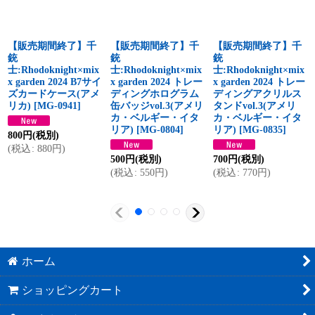
【販売期間終了】千
【販売期間終了】千
【販売期間終了】千
銃
銃
銃
士:Rhodoknight×mix
士:Rhodoknight×mix
士:Rhodoknight×mix
x garden 2024 B7サイ
x garden 2024 トレー
x garden 2024 トレー
ズカードケース(アメ
ディングホログラム
ディングアクリルス
リカ)
[
MG-0941
]
缶バッジvol.3(アメリ
タンドvol.3(アメリ
カ・ベルギー・イタ
カ・ベルギー・イタ
リア)
[
MG-0804
]
リア)
[
MG-0835
]
800
円
(税別)
(
税込
:
880
円
)
500
円
(税別)
700
円
(税別)
(
税込
:
550
円
)
(
税込
:
770
円
)
ホーム
ショッピングカート