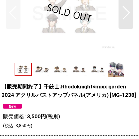
【販売期間終了】千銃士:Rhodoknight×mixx garden
2024 アクリルバストアップパネル(アメリカ)
[
MG-1238
]
販売価格
:
3,500
円
(税別)
(
税込
:
3,850
円
)