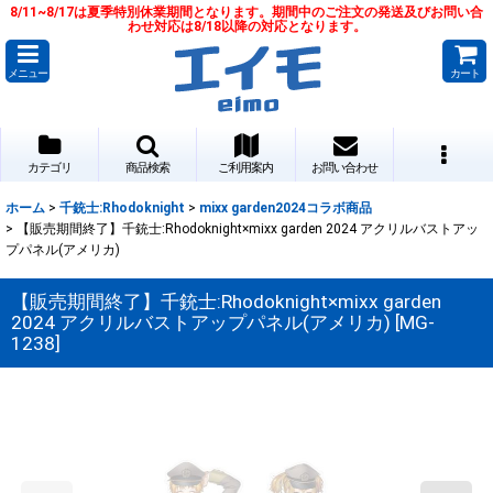
8/11~8/17は夏季特別休業期間となります。期間中のご注文の発送及びお問い合
わせ対応は8/18以降の対応となります。
メニュー
カート
カテゴリ
商品検索
ご利用案内
お問い合わせ
ホーム
>
千銃士:Rhodoknight
>
mixx garden2024コラボ商品
>
【販売期間終了】千銃士:Rhodoknight×mixx garden 2024 アクリルバストアッ
プパネル(アメリカ)
【販売期間終了】千銃士:Rhodoknight×mixx garden
2024 アクリルバストアップパネル(アメリカ)
[
MG-
1238
]