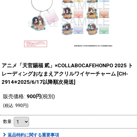
アニメ「天官賜福 貮」×COLLABOCAFEHONPO 2025 ト
レーディングおなまえアクリルワイヤーチャーム
[
CH-
2914※2025/6/17以降順次発送
]
販売価格
:
900
円
(税別)
(
税込
:
990
円
)
数量
:
返品特約に関する重要事項