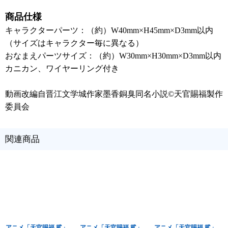
商品仕様
キャラクターパーツ：（約）W40mm×H45mm×D3mm以内
（サイズはキャラクター毎に異なる）
おなまえパーツサイズ：（約）W30mm×H30mm×D3mm以内
カニカン、ワイヤーリング付き
動画改編自晋江文学城作家墨香銅臭同名小説©天官賜福製作
委員会
関連商品
アニメ「天官賜福 貮」
アニメ「天官賜福 貮」
アニメ「天官賜福 貮」