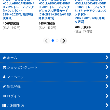
×COLLABOCAFEHONP
×COLLABOCAFEHONP
×COLLABOCAFEHONP
O 2025 トレーディング
O 2025 トレーディング
O 2025 トレーディング
缶バッジ
[
CH-
ビジュアル硬質カード
ちびキャラアクリルスタ
2884※2025/7/3以降順
[
CH-2891※2025/6/17以
ンド
[
CH-
次発送
]
降順次発送
]
2907※2025/7/3以降順
次発送
]
400
円
(税別)
445
円
(税別)
700
円
(税別)
(
税込
:
440
円
)
(
税込
:
490
円
)
(
税込
:
770
円
)
ホーム
ショッピングカート
マイページ
新規登録
ログイン
ご利用案内