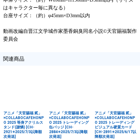
はキャラクター毎に異なる）
台座サイズ：（約）φ45mm×D3mm以内
動画改編自晋江文学城作家墨香銅臭同名小説©天官賜福製作
委員会
関連商品
アニメ「天官賜福 貮」
アニメ「天官賜福 貮」
アニメ「天官賜福 貮」
×COLLABOCAFEHONP
×COLLABOCAFEHONP
×COLLABOCAFEHONP
O 2025 等身アクリルス
O 2025 トレーディング
O 2025 トレーディング
タンド(謝憐)
[
CH-
缶バッジ
[
CH-
ビジュアル硬質カード
2921※2025/7/3以降順
2884※2025/7/3以降順
[
CH-2891※2025/6/17以
次発送
]
次発送
]
降順次発送
]