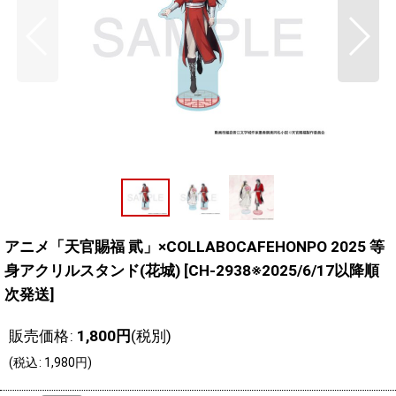
アニメ「天官賜福 貮」×COLLABOCAFEHONPO 2025 等
身アクリルスタンド(花城)
[
CH-2938※2025/6/17以降順
次発送
]
販売価格
:
1,800
円
(税別)
(
税込
:
1,980
円
)