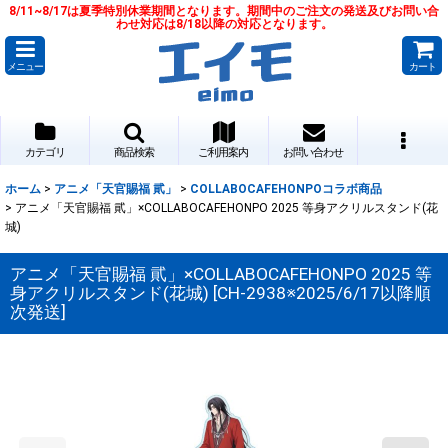
8/11~8/17は夏季特別休業期間となります。期間中のご注文の発送及びお問い合
わせ対応は8/18以降の対応となります。
メニュー
カート
カテゴリ
商品検索
ご利用案内
お問い合わせ
ホーム
>
アニメ「天官賜福 貮」
>
COLLABOCAFEHONPOコラボ商品
>
アニメ「天官賜福 貮」×COLLABOCAFEHONPO 2025 等身アクリルスタンド(花
城)
アニメ「天官賜福 貮」×COLLABOCAFEHONPO 2025 等
身アクリルスタンド(花城)
[
CH-2938※2025/6/17以降順
次発送
]