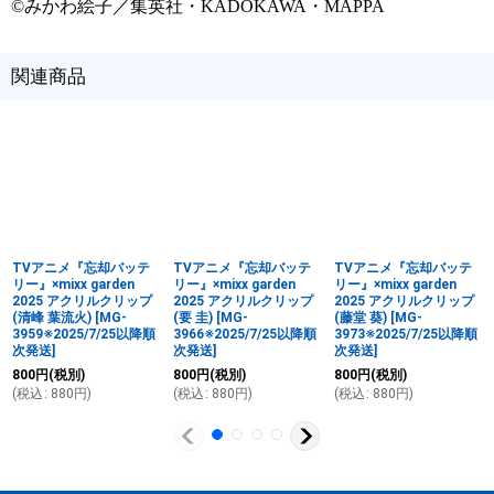
©みかわ絵子／集英社・KADOKAWA・MAPPA
関連商品
TVアニメ『忘却バッテ
TVアニメ『忘却バッテ
TVアニメ『忘却バッテ
リー』×mixx garden
リー』×mixx garden
リー』×mixx garden
2025 アクリルクリップ
2025 アクリルクリップ
2025 アクリルクリップ
(清峰 葉流火)
[
MG-
(要 圭)
[
MG-
(藤堂 葵)
[
MG-
3959※2025/7/25以降順
3966※2025/7/25以降順
3973※2025/7/25以降順
次発送
]
次発送
]
次発送
]
800
円
(税別)
800
円
(税別)
800
円
(税別)
(
税込
:
880
円
)
(
税込
:
880
円
)
(
税込
:
880
円
)