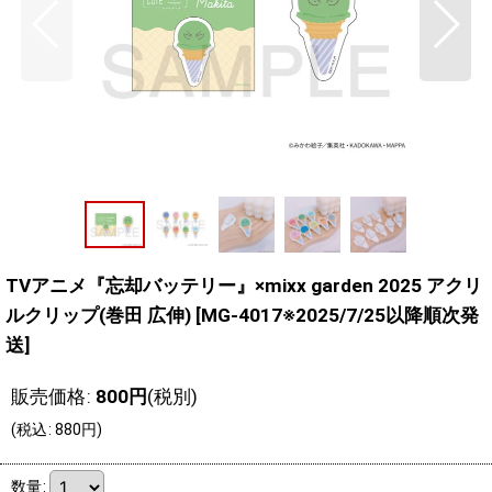
TVアニメ『忘却バッテリー』×mixx garden 2025 アクリ
ルクリップ(巻田 広伸)
[
MG-4017※2025/7/25以降順次発
送
]
販売価格
:
800
円
(税別)
(
税込
:
880
円
)
数量
: