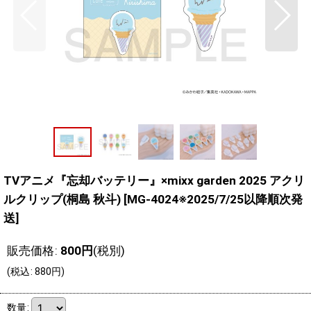
TVアニメ『忘却バッテリー』×mixx garden 2025 アクリ
ルクリップ(桐島 秋斗)
[
MG-4024※2025/7/25以降順次発
送
]
販売価格
:
800
円
(税別)
(
税込
:
880
円
)
数量
: