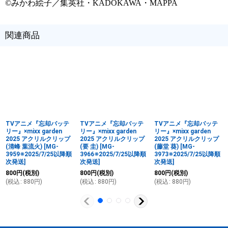
©みかわ絵子／集英社・KADOKAWA・MAPPA
関連商品
TVアニメ『忘却バッテ
TVアニメ『忘却バッテ
TVアニメ『忘却バッテ
リー』×mixx garden
リー』×mixx garden
リー』×mixx garden
2025 アクリルクリップ
2025 アクリルクリップ
2025 アクリルクリップ
(清峰 葉流火)
[
MG-
(要 圭)
[
MG-
(藤堂 葵)
[
MG-
3959※2025/7/25以降順
3966※2025/7/25以降順
3973※2025/7/25以降順
次発送
]
次発送
]
次発送
]
800
円
(税別)
800
円
(税別)
800
円
(税別)
(
税込
:
880
円
)
(
税込
:
880
円
)
(
税込
:
880
円
)