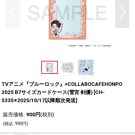
TVアニメ『ブルーロック』×COLLABOCAFEHONPO
2025 B7サイズカードケース(雪宮 剣優)
[
CH-
5335※2025/10/17以降順次発送
]
販売価格
:
900
円
(税別)
(
税込
:
990
円
)