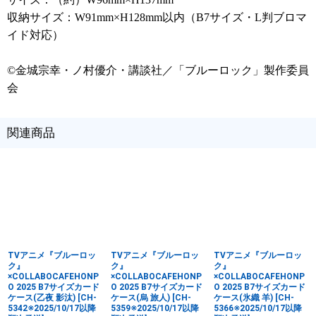
収納サイズ：W91mm×H128mm以内（B7サイズ・L判ブロマ
イド対応）
©金城宗幸・ノ村優介・講談社／「ブルーロック」製作委員
会
関連商品
TVアニメ『ブルーロッ
TVアニメ『ブルーロッ
TVアニメ『ブルーロッ
ク』
ク』
ク』
×COLLABOCAFEHONP
×COLLABOCAFEHONP
×COLLABOCAFEHONP
O 2025 B7サイズカード
O 2025 B7サイズカード
O 2025 B7サイズカード
ケース(乙夜 影汰)
[
CH-
ケース(烏 旅人)
[
CH-
ケース(氷織 羊)
[
CH-
5342※2025/10/17以降
5359※2025/10/17以降
5366※2025/10/17以降