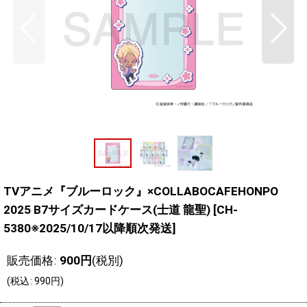
TVアニメ『ブルーロック』×COLLABOCAFEHONPO
2025 B7サイズカードケース(士道 龍聖)
[
CH-
5380※2025/10/17以降順次発送
]
販売価格
:
900
円
(税別)
(
税込
:
990
円
)