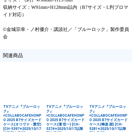
収納サイズ：W91mm×H128mm以内（B7サイズ・L判ブロマ
イド対応）
©金城宗幸・ノ村優介・講談社／「ブルーロック」製作委員
会
関連商品
TVアニメ『ブルーロッ
TVアニメ『ブルーロッ
TVアニメ『ブルーロッ
ク』
ク』
ク』
×COLLABOCAFEHONP
×COLLABOCAFEHONP
×COLLABOCAFEHONP
O 2025 B7サイズカード
O 2025 B7サイズカード
O 2025 B7サイズカード
ケース(オリヴァ・愛空)
ケース(潔 世一)
[
CH-
ケース(蜂楽 廻)
[
CH-
[
CH-5397※2025/10/17
5274※2025/10/17以降
5281※2025/10/17以降