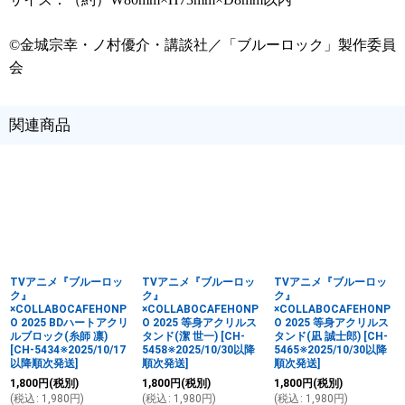
©金城宗幸・ノ村優介・講談社／「ブルーロック」製作委員
会
関連商品
TVアニメ『ブルーロッ
TVアニメ『ブルーロッ
TVアニメ『ブルーロッ
ク』
ク』
ク』
×COLLABOCAFEHONP
×COLLABOCAFEHONP
×COLLABOCAFEHONP
O 2025 BDハートアクリ
O 2025 等身アクリルス
O 2025 等身アクリルス
ルブロック(糸師 凛)
タンド(潔 世一)
[
CH-
タンド(凪 誠士郎)
[
CH-
[
CH-5434※2025/10/17
5458※2025/10/30以降
5465※2025/10/30以降
以降順次発送
]
順次発送
]
順次発送
]
1,800
円
(税別)
1,800
円
(税別)
1,800
円
(税別)
(
税込
:
1,980
円
)
(
税込
:
1,980
円
)
(
税込
:
1,980
円
)