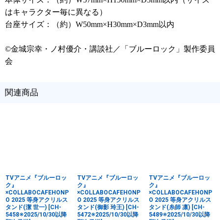
はキャラクター毎に異なる）
台座サイズ：（約）W50mm×H30mm×D3mm以内
©金城宗幸・ノ村優介・講談社／「ブルーロック」製作委員
会
関連商品
TVアニメ『ブルーロッ
TVアニメ『ブルーロッ
TVアニメ『ブルーロッ
ク』
ク』
ク』
×COLLABOCAFEHONP
×COLLABOCAFEHONP
×COLLABOCAFEHONP
O 2025 等身アクリルス
O 2025 等身アクリルス
O 2025 等身アクリルス
タンド(潔 世一)
[
CH-
タンド(御影 玲王)
[
CH-
タンド(糸師 凛)
[
CH-
5458※2025/10/30以降
5472※2025/10/30以降
5489※2025/10/30以降