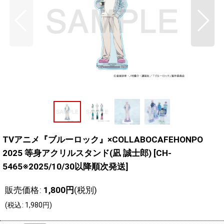
TVアニメ『ブルーロック』×COLLABOCAFEHONPO
2025 等身アクリルスタンド(凪 誠士郎)
[
CH-
5465※2025/10/30以降順次発送
]
販売価格
:
1,800
円
(税別)
(
税込
:
1,980
円
)