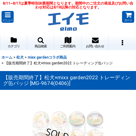
8/11~8/17は夏季特別休業期間となります。期間中のご注文の発送及びお問い合
わせ対応は8/18以降の対応となります。
メニュー
カート
カテゴリ
商品検索
ご利用案内
お問い合わせ
ホーム
>
松犬
>
mixx gardenコラボ商品
>
【販売期間終了】松犬×mixx garden2022 トレーディング缶バッジ
【販売期間終了】松犬×mixx garden2022 トレーディン
グ缶バッジ
[
MG-9674(0406)
]