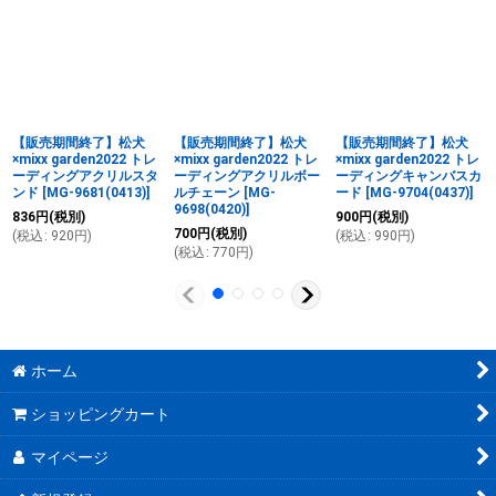
【販売期間終了】松犬
【販売期間終了】松犬
【販売期間終了】松犬
×mixx garden2022 トレ
×mixx garden2022 トレ
×mixx garden2022 トレ
ーディングアクリルスタ
ーディングアクリルボー
ーディングキャンバスカ
ンド
[
MG-9681(0413)
]
ルチェーン
[
MG-
ード
[
MG-9704(0437)
]
9698(0420)
]
836
円
(税別)
900
円
(税別)
700
円
(税別)
(
税込
:
920
円
)
(
税込
:
990
円
)
(
税込
:
770
円
)
ホーム
ショッピングカート
マイページ