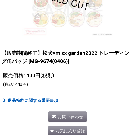
【販売期間終了】松犬×mixx garden2022 トレーディン
グ缶バッジ
[
MG-9674(0406)
]
販売価格
:
400
円
(税別)
(
税込
:
440
円
)
返品特約に関する重要事項
お問い合わせ
お気に入り登録